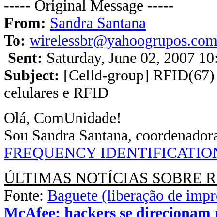
----- Original Message -----
From:
Sandra Santana
To:
wirelessbr@yahoogrupos.com
Sent:
Saturday, June 02, 2007 1
Subject:
[Celld-group] RFID(67) 
celulares e RFID
Olá, ComUnidade!
Sou Sandra Santana, coordenador
FREQUENCY IDENTIFICATIO
ÚLTIMAS NOTÍCIAS SOBRE R
Fonte:
Baguete (liberação de impr
McAfee: hackers se direcionam 