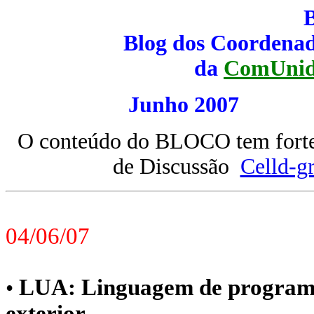
Blog dos Coordenad
da
ComUnid
Junho 200
O conteúdo do BLOCO tem forte 
de Discussão
Celld-g
04/06/07
LUA: Linguagem de programaç
•
exterior