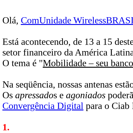
Olá,
ComUnidade WirelessBRAS
Está acontecendo, de 13 a 15 dest
setor financeiro da América Latina
O tema é "
Mobilidade – seu banc
Na seqüência, nossas antenas estã
Os
apressado
s e
agoniados
poderã
Convergência Digital
para o Ciab 
1.