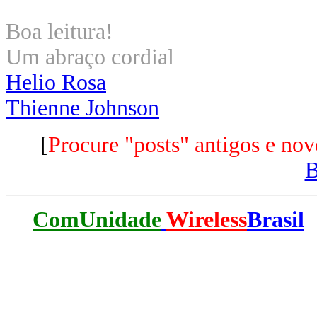
Boa leitura!
Um abraço cordial
Helio Rosa
Thienne Johnson
[
Procure "posts" antigos e nov
ComUnidade
Wireless
Brasil