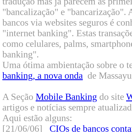
tradução mas já parecem as primei
"bancalização" e "bancarização". A
bancos via websites seguros é co
"internet banking". Estas transaçõ
como celulares, palms, smartphon
banking".
Uma ótima ambientação sobre o t
banking, a nova onda
de Massayuk
A Seção
Mobile Banking
do site
W
artigos e notícias sempre atualizad
Aqui estão alguns:
[21/06/06]
CIOs de bancos contam