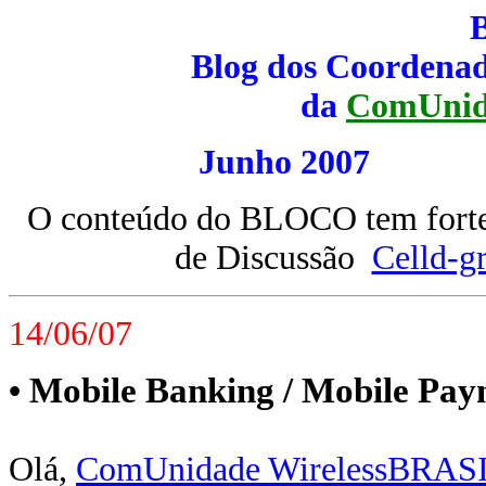
Blog dos Coordenad
da
ComUnid
Junho 200
O conteúdo do BLOCO tem forte 
de Discussão
Celld-g
14/06/07
Mobile Banking / Mobile Pay
•
Olá,
ComUnidade WirelessBRAS