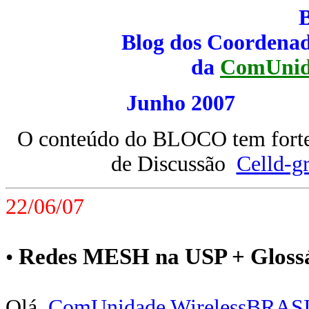
Blog dos Coordenad
da
ComUnid
Junho 200
O conteúdo do BLOCO tem forte 
de Discussão
Celld-g
22/06/07
Redes MESH na USP + Glossá
•
Olá,
ComUnidade WirelessBRAS