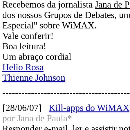
Recebemos da jornalista
Jana de P
dos nossos Grupos de Debates, um
Especial" sobre WiMAX.
Vale conferir!
Boa leitura!
Um abraço cordial
Helio Rosa
Thienne Johnson
----------------------------------------
[28/06/07]
Kill-apps do WiMAX
por Jana de Paula*
Responder e-mail, ler e assistir not