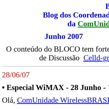
Blog dos Coordenad
da
ComUnid
Junho 200
O conteúdo do BLOCO tem forte 
de Discussão
Celld-g
28/06/07
• Especial WiMAX - 28 Junho 
Olá,
ComUnidade WirelessBRAS