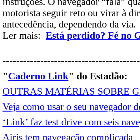
instruções. O navegador “fala” qu
motorista seguir reto ou virar à d
antecedência, dependendo da via.
Ler mais:
Está perdido? Fé no 
----------------------------------------
"
Caderno Link
" do Estadão
:
OUTRAS MATÉRIAS SOBRE G
Veja como usar o seu navegador de
‘Link’ faz test drive com seis nav
Airis tem navegação complicada