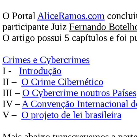
O Portal
AliceRamos.com
concluiu
participante Juiz
Fernando Botelh
O artigo possui 5 capítulos e foi 
Crimes e Cybercrimes
I -
Introdução
II –
O Crime Cibernético
III –
O Cybercrime noutros Países
IV –
A Convenção Internacional 
V –
O projeto de lei brasileira
Mais abaixo transcrevemos a parte 