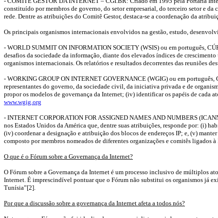
- COMITÊ GESTOR DA INTERNET – CGI.BR: Criado em 1995 pela Portaria Intermini
constituído por membros de governo, do setor empresarial, do terceiro setor e da
rede. Dentre as atribuições do Comitê Gestor, destaca-se a coordenação da atribui
Os principais organismos internacionais envolvidos na gestão, estudo, desenvolvim
- WORLD SUMMIT ON INFORMATION SOCIETY (WSIS) ou em português, CÚPULA 
desafios da sociedade da informação, diante dos elevados índices de crescimento 
organismos internacionais. Os relatórios e resultados decorrentes das reuniões d
- WORKING GROUP ON INTERNET GOVERNANCE (WGIG) ou em português, GRUP
representantes do governo, da sociedade civil, da iniciativa privada e de organismos
propor os modelos de governança da Internet; (iv) identificar os papéis de cada 
www.wgig.org
- INTERNET CORPORATION FOR ASSIGNED NAMES AND NUMBERS (ICANN) ou 
nos Estados Unidos da América que, dentre suas atribuições, responde por: (i) habil
(iv) coordenar a designação e atribuição dos blocos de endereços IP; e, (v) mante
composto por membros nomeados de diferentes organizações e comitês ligados à I
O que é o Fórum sobre a Governança da Internet?
O Fórum sobre a Governança da Internet é um processo inclusivo de múltiplos ator
Internet. É imprescindível pontuar que o Fórum não substitui os organismos já e
Tunísia”[2].
Por que a discussão sobre a governança da Internet afeta a todos nós?