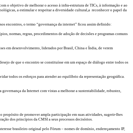
om o objetivo de melhorar o acesso à infra-estrutura de TICs, à informação e ao
ológicas, a estimular e respeitar a diversidade cultural,a reconhecer o papel da
os encontros, o termo “governança da internet” ficou assim definido:
cípios, normas, regras, procedimentos de adoção de decisões e programas comuns
ses em desenvolvimento, liderados por Brasil, China e Índia, de verem
desejo de que o encontro se constituísse em um espaço de diálogo entre todos os
idar todos os esforços para atender ao equilíbrio da representação geográfica.
 governança da Internet com vistas a melhorar a sustentabilidade, robustez,
o propósito de promover ampla participação em suas atividades, sugerir-lhes
oração dos princípios da CMSI a seus processos decisórios.
nteresse brasileiro original pelo Fórum – nomes de domínio, endereçamento IP,