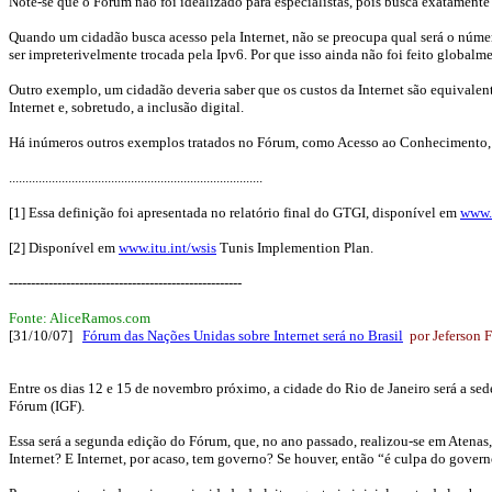
Note-se que o Fórum não foi idealizado para especialistas, pois busca exatamente
Quando um cidadão busca acesso pela Internet, não se preocupa qual será o númer
ser impreterivelmente trocada pela Ipv6. Por que isso ainda não foi feito global
Outro exemplo, um cidadão deveria saber que os custos da Internet são equivalen
Internet e, sobretudo, a inclusão digital.
Há inúmeros outros exemplos tratados no Fórum, como Acesso ao Conhecimento, Pr
.............................................................................
[1] Essa definição foi apresentada no relatório final do GTGI, disponível em
www.
[2] Disponível em
www.itu.int/wsis
Tunis Implemention Plan.
-----------------------------------------------------
Fonte: AliceRamos.com
[31/10/07]
Fórum das Nações Unidas sobre Internet será no Brasil
por Jeferson 
Entre os dias 12 e 15 de novembro próximo, a cidade do Rio de Janeiro será a se
Fórum (IGF).
Essa será a segunda edição do Fórum, que, no ano passado, realizou-se em Atenas
Internet? E Internet, por acaso, tem governo? Se houver, então “é culpa do govern