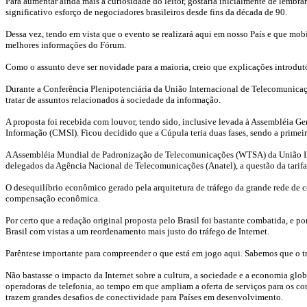
Para aumentar ainda mais a curiosidade do leitor, gostaria inicialmente de lembr
significativo esforço de negociadores brasileiros desde fins da década de 90.
Dessa vez, tendo em vista que o evento se realizará aqui em nosso País e que mobili
melhores informações do Fórum.
Como o assunto deve ser novidade para a maioria, creio que explicações introdutó
Durante a Conferência Plenipotenciária da União Internacional de Telecomunicaçõ
tratar de assuntos relacionados à sociedade da informação.
A proposta foi recebida com louvor, tendo sido, inclusive levada à Assembléia 
Informação (CMSI). Ficou decidido que a Cúpula teria duas fases, sendo a primei
A Assembléia Mundial de Padronização de Telecomunicações (WTSA) da União Inter
delegados da Agência Nacional de Telecomunicações (Anatel), a questão da tarifa 
O desequilíbrio econômico gerado pela arquitetura de tráfego da grande rede de c
compensação econômica.
Por certo que a redação original proposta pelo Brasil foi bastante combatida, e p
Brasil com vistas a um reordenamento mais justo do tráfego de Internet.
Parêntese importante para compreender o que está em jogo aqui. Sabemos que o trá
Não bastasse o impacto da Internet sobre a cultura, a sociedade e a economia glo
operadoras de telefonia, ao tempo em que ampliam a oferta de serviços para os 
trazem grandes desafios de conectividade para Países em desenvolvimento.