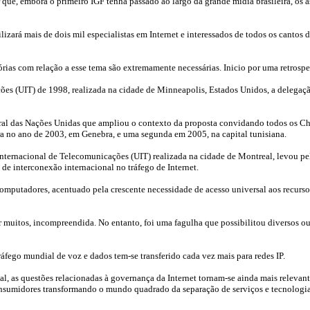
ar que, embora o primeiro IGF tenha passado ao largo da grande mídia brasileira, 
zará mais de dois mil especialistas em Internet e interessados de todos os cantos do
rias com relação a esse tema são extremamente necessárias. Inicio por uma retrospec
es (UIT) de 1998, realizada na cidade de Minneapolis, Estados Unidos, a delegação
Geral das Nações Unidas que ampliou o contexto da proposta convidando todos os 
ra no ano de 2003, em Genebra, e uma segunda em 2005, na capital tunisiana.
nacional de Telecomunicações (UIT) realizada na cidade de Montreal, levou pela p
de interconexão internacional no tráfego de Internet.
omputadores, acentuado pela crescente necessidade de acesso universal aos recurso
or muitos, incompreendida. No entanto, foi uma fagulha que possibilitou diversos o
fego mundial de voz e dados tem-se transferido cada vez mais para redes IP.
bal, as questões relacionadas à governança da Internet tornam-se ainda mais releva
consumidores transformando o mundo quadrado da separação de serviços e tecnologia