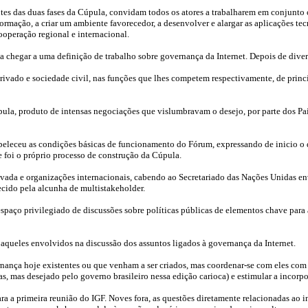
es das duas fases da Cúpula, convidam todos os atores a trabalharem em conjunto c
rmação, a criar um ambiente favorecedor, a desenvolver e alargar as aplicações tecn
cooperação regional e internacional.
hegar a uma definição de trabalho sobre governança da Internet. Depois de divers
privado e sociedade civil, nas funções que lhes competem respectivamente, de prin
pula, produto de intensas negociações que vislumbravam o desejo, por parte dos Pai
abeleceu as condições básicas de funcionamento do Fórum, expressando de inicio o 
e foi o próprio processo de construção da Cúpula.
ivada e organizações internacionais, cabendo ao Secretariado das Nações Unidas env
ecido pela alcunha de multistakeholder.
paço privilegiado de discussões sobre políticas públicas de elementos chave para a
aqueles envolvidos na discussão dos assuntos ligados à governança da Internet.
ança hoje existentes ou que venham a ser criados, mas coordenar-se com eles com 
s, mas desejado pelo governo brasileiro nessa edição carioca) e estimular a incorp
a a primeira reunião do IGF. Noves fora, as questões diretamente relacionadas ao i