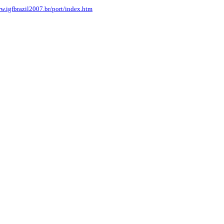
w.igfbrazil2007.br/port/index.htm