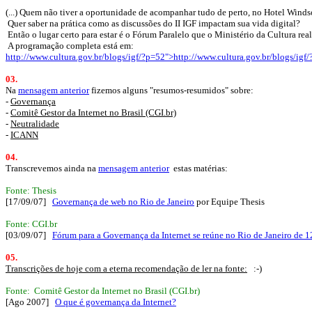
(...) Quem não tiver a oportunidade de acompanhar tudo de perto, no Hotel Winds
Quer saber na prática como as discussões do II IGF impactam sua vida digital?
Então o lugar certo para estar é o Fórum Paralelo que o Ministério da Cultura rea
A programação completa está em:
http://www.cultura.gov.br/blogs/igf/?p=52">http://www.cultura.gov.br/blogs/igf
03.
Na
mensagem anterior
fizemos alguns "resumos-resumidos" sobre:
-
Governança
-
Comitê Gestor da Internet no Brasil (CGI.br)
-
Neutralidade
-
ICANN
04.
Transcrevemos ainda na
mensagem anterior
estas matérias:
Fonte: Thesis
[17/09/07]
Governança de web no Rio de Janeiro
por Equipe Thesis
Fonte: CGI.br
[03/09/07]
Fórum para a Governança da Internet se reúne no Rio de Janeiro de 
05.
Transcrições de hoje com a eterna recomendação de ler na fonte:
:-)
Fonte: Comitê Gestor da Internet no Brasil (CGI.br)
[Ago 2007]
O que é governança da Internet?