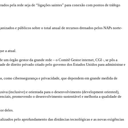
gerados pela rede seja de “ligações saintes” para conexão com pontos de tráfego
izados e públicos sobre o total anual de recursos drenados pelos NAPs norte-
ue a atual.
e um órgão gestor da grande rede – o Comitê Gestor internet, CGI -, se pôs a
ade de direito privado criado pelo governo dos Estados Unidos para administrar e
as, como ciberssegurança e privacidade, que dependem em grande medida de
usiva (inclusive) e orientada para o desenvolvimento (development oriented),
otenciais, promovendo o desenvolvimento sustentável e melhoria a qualidade de
or deles.
nalizados pelo aprofundamento das distâncias tecnológicas e as novas exigências