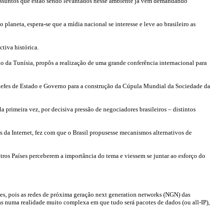
os assuntos que estão sendo levantados nesse ambiente já vêm demandando
 planeta, espera-se que a mídia nacional se interesse e leve ao brasileiro as
tiva histórica.
 da Tunísia, propôs a realização de uma grande conferência internacional para
Chefes de Estado e Governo para a construção da Cúpula Mundial da Sociedade da
rimeira vez, por decisiva pressão de negociadores brasileiros – distintos
s da Internet, fez com que o Brasil propusesse mecanismos alternativos de
utros Países perceberem a importância do tema e viessem se juntar ao esforço do
ntes, pois as redes de próxima geração next generation networks (NGN) das
s numa realidade muito complexa em que tudo será pacotes de dados (ou all-IP),