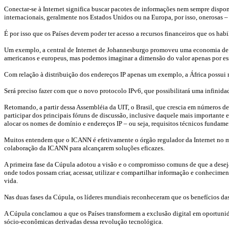
Conectar-se à Internet significa buscar pacotes de informações nem sempre disponí
internacionais, geralmente nos Estados Unidos ou na Europa, por isso, onerosas – 
É por isso que os Países devem poder ter acesso a recursos financeiros que os hab
Um exemplo, a central de Internet de Johannesburgo promoveu uma economia de U
americanos e europeus, mas podemos imaginar a dimensão do valor apenas por ess
Com relação à distribuição dos endereços IP apenas um exemplo, a África possui
Será preciso fazer com que o novo protocolo IPv6, que possibilitará uma infinidad
Retomando, a partir dessa Assembléia da UIT, o Brasil, que crescia em números de
participar dos principais fóruns de discussão, inclusive daquele mais important
alocar os nomes de domínio e endereços IP – ou seja, requisitos técnicos fundame
Muitos entendem que o ICANN é efetivamente o órgão regulador da Internet no 
colaboração da ICANN para alcançarem soluções eficazes.
A primeira fase da Cúpula adotou a visão e o compromisso comuns de que a deseja
onde todos possam criar, acessar, utilizar e compartilhar informação e conhecim
vida.
Nas duas fases da Cúpula, os líderes mundiais reconheceram que os benefícios das
A Cúpula conclamou a que os Países transformem a exclusão digital em oportunida
sócio-econômicas derivadas dessa revolução tecnológica.