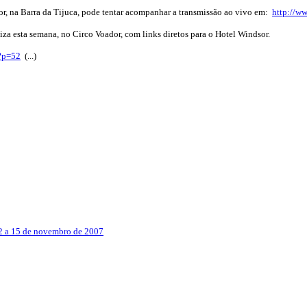
or, na Barra da Tijuca, pode tentar acompanhar a transmissão ao vivo em:
http://ww
liza esta semana, no Circo Voador, com links diretos para o Hotel Windsor.
/?p=52
(...)
12 a 15 de novembro de 2007