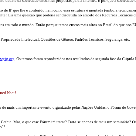
 no debate da sociedade encontrar propostas para a Internet. E por que a sociedade 
o de IP que lhe é conferido nem como essa estrutura é montada (embora tecnicament
mente? Eis uma questão que poderia ser discutida no âmbito dos Recursos Técnicos da
tes em todo o mundo. Então porque temos custos mais altos no Brasil do que nos EU
opriedade Intelectual, Questões de Gênero, Padrões Técnicos, Segurança, etc.
wgig.org
. Os termos foram reproduzidos nos resultados da segunda fase da Cúpul
Fued Nacif
de de mais um importante evento organizado pelas Nações Unidas, o Fórum de Gover
, Grécia. Mas, o que esse Fórum irá tratar? Trata-se apenas de mais um seminário? 
o”!