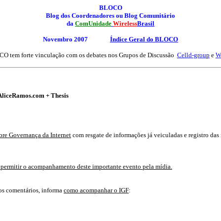
BLOCO
Blog dos Coordenadores ou Blog Comunitário
da
ComUnidade
Wireless
Brasil
Novembro 2007
Índice Geral
do BLOCO
O tem forte vinculação com os debates nos Grupos de Discussão
Celld-group
e
W
 AliceRamos.com + Thesis
bre Governança da Internet
com resgate de informações já veiculadas e registro das
 permitir o acompanhamento deste importante evento pela mídia.
ros comentários, informa
como acompanhar o IGF
: