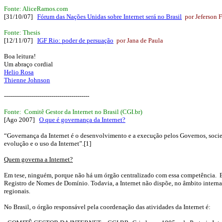
Fonte: AliceRamos.com
[31/10/07]
Fórum das Nações Unidas sobre Internet será no Brasil
por Jeferson 
Fonte: Thesis
[12/11/07]
IGF Rio: poder de persuação
por Jana de Paula
Boa leitura!
Um abraço cordial
Helio Rosa
Thienne Johnson
-------------------------------------------
Fonte: Comitê Gestor da Internet no Brasil (CGI.br)
[Ago 2007]
O que é governança da Internet?
“Governança da Internet é o desenvolvimento e a execução pelos Governos, socieda
evolução e o uso da Internet”.[1]
Quem governa a Internet?
Em tese, ninguém, porque não há um órgão centralizado com essa competência. E
Registro de Nomes de Domínio. Todavia, a Internet não dispõe, no âmbito internac
regionais.
No Brasil, o órgão responsável pela coordenação das atividades da Internet é: