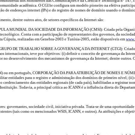
sterial dos Ministérios das Comunicações e da Ciência e Tecnologia n° 147, com 
 comunidade acadêmica. O CGI.br configura um modelo pioneiro na efetiva participa
ção de endereços internet (IPs) e do registro de nomes de domínio usando o domínio 
ento, dentre outros atos, de setores específicos da Internet são:
MUNDIAL DA SOCIEDADE DA INFORMAÇÃO (CMSI): Criada pela Organização das
tecnológico. Conta com a participação de representantes dos governos, da sociedad
esta Cúpula, realizadas em Genebra-2003 e Tunísia-2005, estão disponíveis em
www.i
O DE TRABALHO SOBRE A GOVERNANÇA DA INTERNET (GTGI): Criado após a pr
 internacionais, teve por objetivos: (i) definir o conceito de governança da Internet;
ator no desenvolvimento dos mecanismos de governança da Internet; dentre outros. O
em português, CORPORAÇÃO DA PARA ATRIBUIÇÃO DE NOMES E NÚMEROS DA 
itar entidades para o registro e administração dos domínios de primeiro nível; (ii) 
r o credenciamento das entidades regionais (de cada país), habilitadas a registrar
nstituição. Todavia, a principal crítica ao ICANN é a influência direta do Depar
es: governantes, sociedade civil, iniciativa privada. Trata-se de uma oportunidade
xistentes (tais como os mencionados WSIS, ICANN, e outros). As atribuições e objet