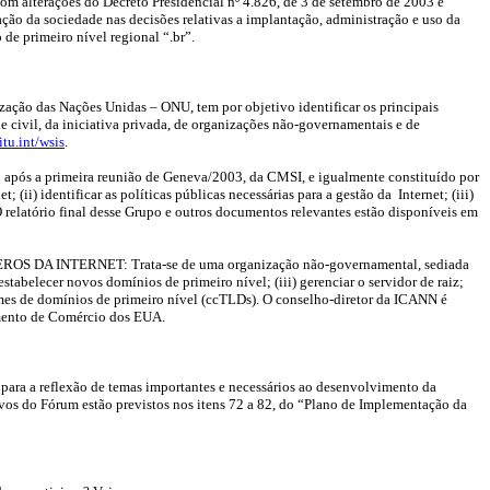
alterações do Decreto Presidencial nº 4.826, de 3 de setembro de 2003 é
ção da sociedade nas decisões relativas a implantação, administração e uso da
de primeiro nível regional “.br”.
 Nações Unidas – ONU, tem por objetivo identificar os principais
e civil, da iniciativa privada, de organizações não-governamentais e de
tu.int/wsis
.
imeira reunião de Geneva/2003, da CMSI, e igualmente constituído por
 (ii) identificar as políticas públicas necessárias para a gestão da Internet; (iii)
 relatório final desse Grupo e outros documentos relevantes estão disponíveis em
INTERNET: Trata-se de uma organização não-governamental, sediada
estabelecer novos domínios de primeiro nível; (iii) gerenciar o servidor de raiz;
 nomes de domínios de primeiro nível (ccTLDs). O conselho-diretor da ICANN é
tamento de Comércio dos EUA.
 para a reflexão de temas importantes e necessários ao desenvolvimento da
ivos do Fórum estão previstos nos itens 72 a 82, do “Plano de Implementação da