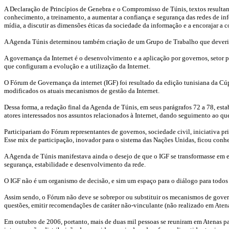
A Declaração de Princípios de Genebra e o Compromisso de Túnis, textos resultant
conhecimento, a treinamento, a aumentar a confiança e segurança das redes de info
mídia, a discutir as dimensões éticas da sociedade da informação e a encorajar a 
A Agenda Túnis determinou também criação de um Grupo de Trabalho que deveria c
A governança da Internet é o desenvolvimento e a aplicação por governos, setor 
que configuram a evolução e a utilização da Internet.
O Fórum de Governança da internet (IGF) foi resultado da edição tunisiana da Cú
modificados os atuais mecanismos de gestão da Internet.
Dessa forma, a redação final da Agenda de Túnis, em seus parágrafos 72 a 78, est
atores interessados nos assuntos relacionados à Internet, dando seguimento ao qu
Participariam do Fórum representantes de governos, sociedade civil, iniciativa pr
Esse mix de participação, inovador para o sistema das Nações Unidas, ficou conh
A Agenda de Túnis manifestava ainda o desejo de que o IGF se transformasse em es
segurança, estabilidade e desenvolvimento da rede.
O IGF não é um organismo de decisão, e sim um espaço para o diálogo para todos 
Assim sendo, o Fórum não deve se sobrepor ou substituir os mecanismos de govern
questões, emitir recomendações de caráter não-vinculante (não realizado em Atena
Em outubro de 2006, portanto, mais de duas mil pessoas se reuniram em Atenas par