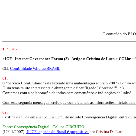
O conteúdo do BLOC
13/11/07
•
IGF - Internet Governance Forum (2) - Artigos: Cristina de Luca + CGI.br +
Olá,
ComUnidade WirelessBRASIL
!
01.
O "Serviço ComUnitário" esta fazendo uma ambientação sobre o
2007 - Fórum so
É um tema muito interessante e abrangente e ficar "ligado" é preciso!!! :-)
Contamos com a colaboração de todos com comentários e indicações de links!
Com esta segunda mensagem creio que completamos as informações iniciais para
02.
Cristina de Luca
em sua Coluna Circuito no site Convergência Digital, entre out
Fonte: Convergência Digital - Coluna CIRCUITO
[12/11/2007]
II IGF: agenda do Brasil é propositiva
por
Cristina De Luca