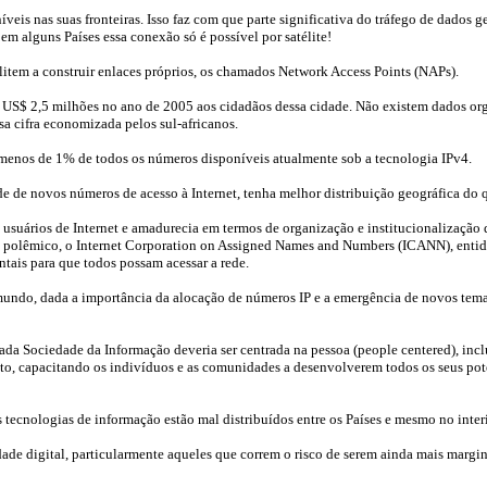
veis nas suas fronteiras. Isso faz com que parte significativa do tráfego de dados 
em alguns Países essa conexão só é possível por satélite!
ilitem a construir enlaces próprios, os chamados Network Access Points (NAPs).
S$ 2,5 milhões no ano de 2005 aos cidadãos dessa cidade. Não existem dados organ
a cifra economizada pelos sul-africanos.
 menos de 1% de todos os números disponíveis atualmente sob a tecnologia IPv4.
e de novos números de acesso à Internet, tenha melhor distribuição geográfica do q
 usuários de Internet e amadurecia em termos de organização e institucionalização d
e e polêmico, o Internet Corporation on Assigned Names and Numbers (ICANN), entid
ntais para que todos possam acessar a rede.
mundo, dada a importância da alocação de números IP e a emergência de novos tem
da Sociedade da Informação deveria ser centrada na pessoa (people centered), incl
ento, capacitando os indivíduos e as comunidades a desenvolverem todos os seus p
 tecnologias de informação estão mal distribuídos entre os Países e mesmo no interi
de digital, particularmente aqueles que correm o risco de serem ainda mais margi