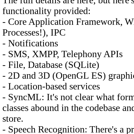
The full details are here, but her
functionality provided:
- Core Application Framework, W
Processes!), IPC
- Notifications
- SMS, XMPP, Telephony APIs
- File, Database (SQLite)
- 2D and 3D (OpenGL ES) graphi
- Location-based services
- SyncML: It's not clear what fo
classes abound in the codebase and 
store.
- Speech Recognition: There's a pr