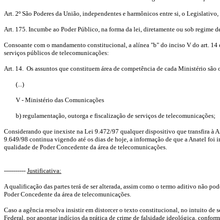
Art. 2º São Poderes da União, independentes e harmônicos entre si, o Legislativo,
Art. 175. Incumbe ao Poder Público, na forma da lei, diretamente ou sob regime de
Consoante com o mandamento constitucional, a alínea "b" do inciso V do art. 14 
serviços públicos de telecomunicações:
Art. 14. Os assuntos que constituem área de competência de cada Ministério são o
(...)
V - Ministério das Comunicações
b) regulamentação, outorga e fiscalização de serviços de telecomunicações;
Considerando que inexiste na Lei 9.472/97 qualquer dispositivo que transfira à
9.649/98 continua vigendo até os dias de hoje, a informação de que a Anatel foi
qualidade de Poder Concedente da área de telecomunicações.
-----------
Justificativa:
A qualificação das partes terá de ser alterada, assim como o termo aditivo não po
Poder Concedente da área de telecomunicações.
Caso a agência resolva insistir em distorcer o texto constitucional, no intuito d
Federal, por apontar indícios da prática de crime de falsidade ideológica, conform