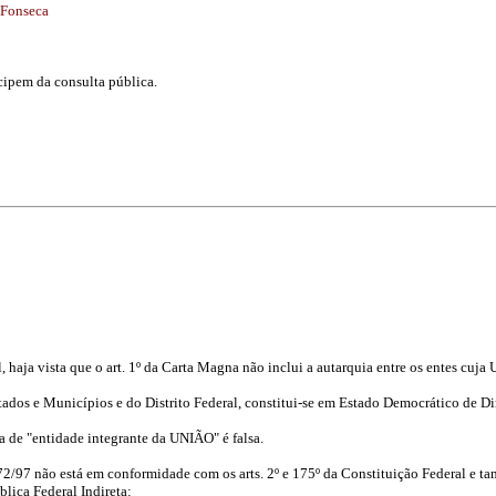
 Fonseca
cipem da consulta pública.
 haja vista que o art. 1º da Carta Magna não inclui a autarquia entre os entes cuj
stados e Municípios e do Distrito Federal, constitui-se em Estado Democrático de 
a de "entidade integrante da UNIÃO" é falsa.
2/97 não está em conformidade com os arts. 2º e 175º da Constituição Federal e tam
lica Federal Indireta: