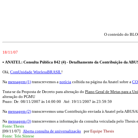
O conteúdo do BLOC
18/11/07
•
ANATEL: Consulta Pública 842 (4) - Detalhamento da Contribuição da ABUS
Olá,
ComUnidade WirelessBRASIL
!
Na
mensagem (1)
transcrevemos a
notícia
colhida na página da Anatel sobre a
CO
Trata-se da Proposta de Decreto para alteração do
Plano Geral de Metas para a Un
alteração do PGMU
Prazo: De: 08/11/2007 às 14:00:00 Até: 19/11/2007 às 23:59:59
Na
mensagem (2)
transcrevemos uma Contribuição enviada à Anatel pela ABUSA
Na
mensagem (3)
transcrevemos a informação da consulta veiculada pelo Thesis e u
Fonte:Thesis
[09/11/07]
Aberta consulta de universalização
por
Equipe Thesis
Fonte: Tele.Síntese