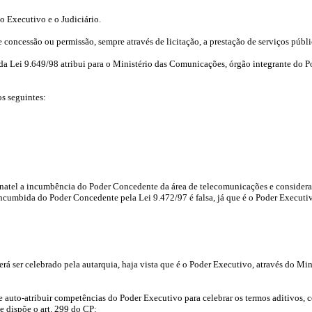
 o Executivo e o Judiciário.
 concessão ou permissão, sempre através de licitação, a prestação de serviços públi
da Lei 9.649/98 atribui para o Ministério das Comunicações, órgão integrante do P
s seguintes:
 Anatel a incumbência do Poder Concedente da área de telecomunicações e consider
 incumbida do Poder Concedente pela Lei 9.472/97 é falsa, já que é o Poder Executi
derá ser celebrado pela autarquia, haja vista que é o Poder Executivo, através do 
e se auto-atribuir competências do Poder Executivo para celebrar os termos aditivos
e dispõe o art. 299 do CP: