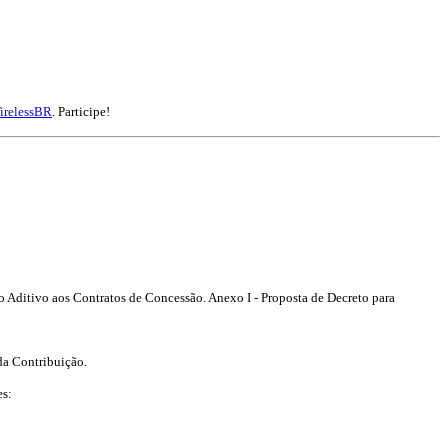
irelessBR
. Participe!
ditivo aos Contratos de Concessão. Anexo I - Proposta de Decreto para
da Contribuição.
es: