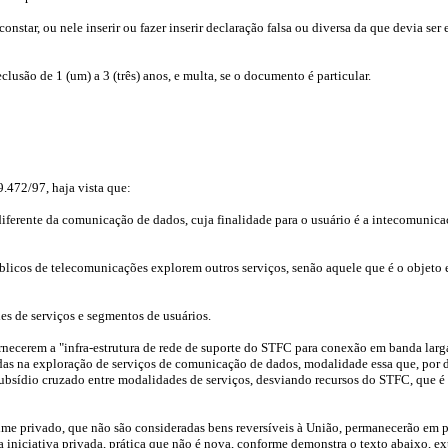
star, ou nele inserir ou fazer inserir declaração falsa ou diversa da que devia ser e
clusão de 1 (um) a 3 (três) anos, e multa, se o documento é particular.
9.472/97, haja vista que:
diferente da comunicação de dados, cuja finalidade para o usuário é a intecomunica
blicos de telecomunicações explorem outros serviços, senão aquele que é o objeto e
des de serviços e segmentos de usuários.
ornecerem a "infra-estrutura de rede de suporte do STFC para conexão em banda larga
as na exploração de serviços de comunicação de dados, modalidade essa que, por de
o subsídio cruzado entre modalidades de serviços, desviando recursos do STFC, que 
gime privado, que não são consideradas bens reversíveis à União, permanecerão em 
 a iniciativa privada, prática que não é nova, conforme demonstra o texto abaixo, e