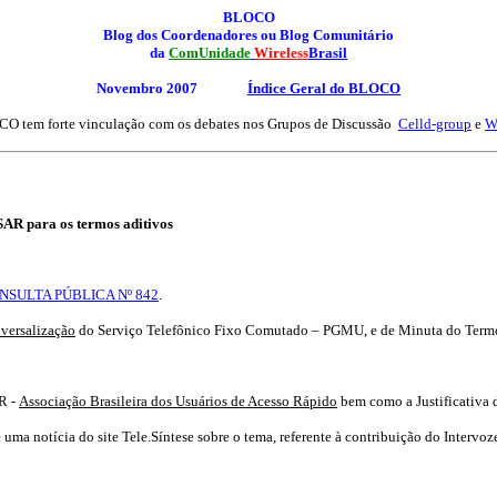
BLOCO
Blog dos Coordenadores ou Blog Comunitário
da
ComUnidade
Wireless
Brasil
Novembro 2007
Índice Geral
do BLOCO
O tem forte vinculação com os debates nos Grupos de Discussão
Celld-group
e
W
AR para os termos aditivos
NSULTA PÚBLICA Nº 842
.
iversalização
do Serviço Telefônico Fixo Comutado – PGMU, e de Minuta do Termo A
R -
Associação Brasileira dos Usuários de Acesso Rápido
bem como a Justificativa 
ma notícia do site Tele.Síntese sobre o tema, referente à contribuição do Intervoz