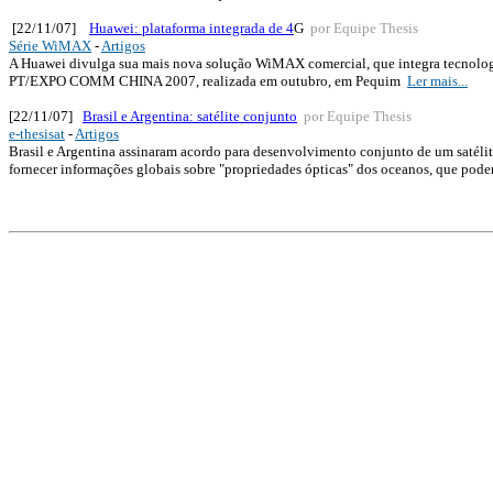
[22/11/07]
Huawei: plataforma integrada de 4
G
por Equipe Thesis
Série WiMAX
-
Artigos
A Huawei divulga sua mais nova solução WiMAX comercial, que integra tecnologi
PT/EXPO COMM CHINA 2007, realizada em outubro, em Pequim
Ler mais...
[22/11/07]
Brasil e Argentina: satélite conjunto
por Equipe Thesis
e-thesisat
-
Artigos
Brasil e Argentina assinaram acordo para desenvolvimento conjunto de um satélit
fornecer informações globais sobre "propriedades ópticas" dos oceanos, que pode