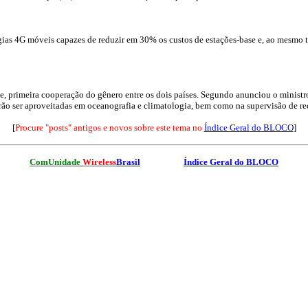
as 4G móveis capazes de reduzir em 30% os custos de estações-base e, ao mesmo t
e, primeira cooperação do gênero entre os dois países. Segundo anunciou o ministr
rão ser aproveitadas em oceanografia e climatologia, bem como na supervisão de re
[
Procure "posts" antigos e novos sobre este tema no
Índice Geral
do BLOCO
]
ComUnidade
Wireless
Brasil
Índice Geral
do BLOCO