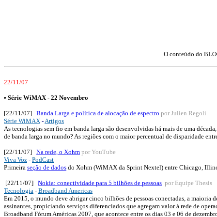
O conteúdo do BLOC
22/11/07
• Série WiMAX - 22 Novembro
[22/11/07]
Banda Larga e política de alocação de espectro
por Julien Regoli
Série WiMAX
-
Artigos
As tecnologias sem fio em banda larga são desenvolvidas há mais de uma décad
de banda larga no mundo? As regiões com o maior percentual de disparidade ent
[22/11/07]
Na rede, o Xohm
por YouTube
Viva Voz
-
PodCast
Primeira
seção de dados
do Xohm (WiMAX da Sprint Nextel) entre Chicago, Illinois
[22/11/07]
Nokia: conectividade para 5 bilhões de pessoas
por Equipe Thesis
Tecnologia
-
Broadband Americas
Em 2015, o mundo deve abrigar cinco bilhões de pessoas conectadas, a maioria de
assinantes, propiciando serviços diferenciados que agregam valor à rede de opera
Broadband Fórum Américas 2007, que acontece entre os dias 03 e 06 de dezemb