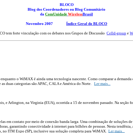
BLOCO
Blog dos Coordenadores ou Blog Comunitário
da
ComUnidade
Wireless
Brasil
Novembro 2007
Índice Geral
do BLOCO
O tem forte vinculação com os debates nos Grupos de Discussão
Celld-group
e
W
a, enquanto o WiMAX é ainda uma tecnologia nascente. Como comparar a demanda d
re as duas categorias são APAC, CALA e América do Norte
.
Ler mais...
, e Arlington, na Virginia (EUA), ocorrida a 15 de novembro passado. Na seção foi
las em contato por meio de conexão banda larga. Uma combinação de soluções de red
doras, garantindo conectividade à internet para bilhões de pessoas. Nesta tendênia
ro, no ITM Expo (SP), inclusive sua solução completa para WiMAX.
Ler mais...