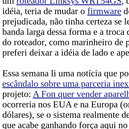
um
roteador Linksys WRT54GS
, 
idéia, teria de mudar o
firmware
do
prejudicada, não tinha certeza se
banda larga dessa forma e a troca 
do roteador, como marinheiro de 
preferi deixar a idéia de lado e 
Essa semana li uma notícia que p
escândalo sobre uma parceria inex
projeto:
A Fon quer vender aparel
ocorreria nos EUA e na Europa (on
dólares), se o sistema realmente 
que acabe ganhando força aqui no 