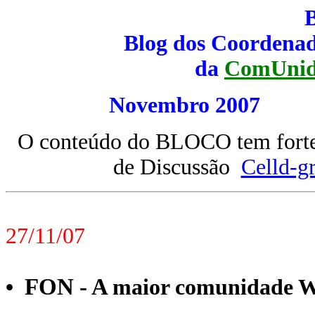
Blog dos Coordenad
da
ComUnid
Novembro 20
O conteúdo do BLOCO tem forte 
de Discussão
Celld-g
27/11/07
FON - A
•
maior comunidade W