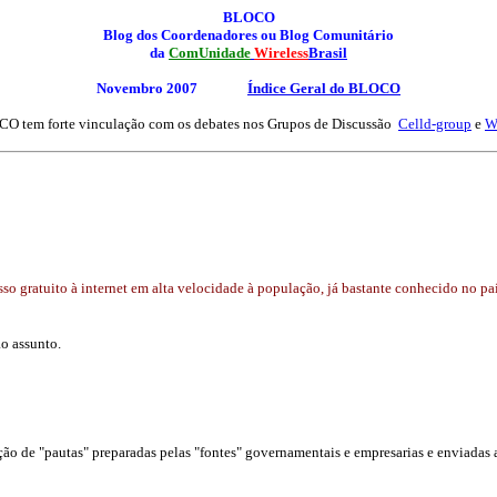
BLOCO
Blog dos Coordenadores ou Blog Comunitário
da
ComUnidade
Wireless
Brasil
Novembro 2007
Índice Geral
do BLOCO
O tem forte vinculação com os debates nos Grupos de Discussão
Celld-group
e
W
so gratuito à internet em alta velocidade à população, já bastante conhecido no paí
o assunto.
ção de "pautas" preparadas pelas "fontes" governamentais e empresarias e enviadas 