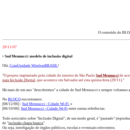
O conteúdo do BLOC
29/11/07
•
Sud Mennucci: modelo de inclusão digital
Olá,
ComUnidade WirelessBRASIL
!
"
O projeto implantado pela cidade do interior de São Paulo
Sud Mennucci
de aces
para Inclusão Digital
, que acontece em Salvador até esta quinta-feira (29/11).
"
Há mais de um ano "descobrimos" a cidade de Sud Mennucci e sempre voltamos a
No
BLOCO
encontramos:
[08/12/06] -
Sud Mennucci - Cidade Wi-Fi
e
[
06/10/06]
Sud Mennucci - Cidade Wi-Fi
entre outras referências.
Todo noticiário sobre "Inclusão Digital", de um modo geral, é "pautado" (reprodu
de "
inclusão chapa branca
".
Ou seja, interligação de órgãos públicos, escolas e eventuais telecentros.