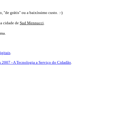
 "de grátis" ou a baixíssimo custo. :-)
 a cidade de
Sud Mennucci
.
ima.
igitais
.
s 2007 - A Tecnologia a Serviço do Cidadão
.