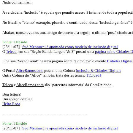
Nada contra, mas...
A verdadeira "inclusão" é aquela que permite acesso à internet de toda a população,
No Brasil, o "eterno" exemplo, pioneiro e continuado, desta "inclusão genérica" é
Abaixo, transcrevemos uma artigo de ontem e, a seguir, o último "post" citado ac
Fonte: TIInside
[28/11/07]
Sud Mennucci é apontada como modelo de inclusão digital
O
Teleco
, em sua "Seção Banda Larga e VoIP" possui uma
página sobre Cidades D
E na sua "Seção Geral" há uma página sobre "
Como foi
" o evento
Cidades Digitai
O Portal
AliceRamos.com
possui uma Coluna
Inclusão & Cidades Digitais
Outra Coluna do "Alice" também trata destes temas:
TICidadã
Teleco
e
AliceRamos.com
são "parceiros informais" da ComUnidade.
Boa leitura!
Um abraço cordial
Helio Rosa
------------------------------------------------------------------------
Fonte: TIInside
[28/11/07]
Sud Mennucci é apontada como modelo de inclusão digital