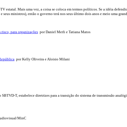
ga-TV estatal. Mais uma vez, a coisa se coloca em termos políticos. Se a idéia defe
e e seus ministros), então o governo terá nos seus último dois anos e meio uma gran
 risco, para organizações
por Daniel Merli e Tatiana Matos
República
por Kelly Oliveira e Aloisio Milani
SBTVD-T, estabelece diretrizes para a transição do sistema de transmissão analógic
 Audiovisual/MinC