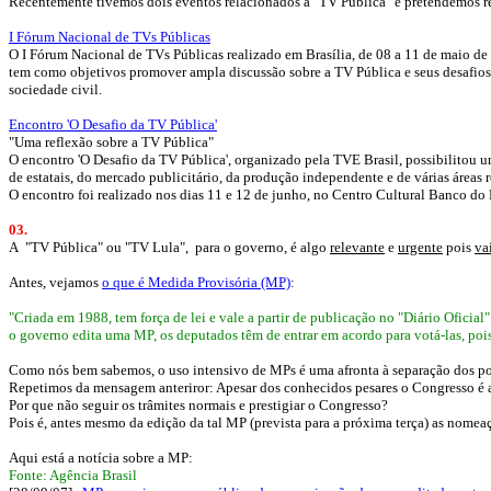
Recentemente tivemos dois eventos relacionados à "TV Pública" e pretendemos re
I Fórum Nacional de TVs Públicas
O I Fórum Nacional de TVs Públicas realizado em Brasília, de 08 a 11 de maio de 
tem como objetivos promover ampla discussão sobre a TV Pública e seus desafios
sociedade civil.
Encontro 'O Desafio da TV Pública'
"Uma reflexão sobre a TV Pública"
O encontro 'O Desafio da TV Pública', organizado pela TVE Brasil, possibilitou u
de estatais, do mercado publicitário, da produção independente e de várias áreas 
O encontro foi realizado nos dias 11 e 12 de junho, no Centro Cultural Banco do B
03.
A "TV Pública" ou "TV Lula", para o governo, é algo
relevante
e
urgente
pois
va
Antes, vejamos
o que é Medida Provisória (MP)
:
"Criada em 1988, tem força de lei e vale a partir de publicação no "Diário Oficia
o governo edita uma MP, os deputados têm de entrar em acordo para votá-las, pois
Como nós bem sabemos, o uso intensivo de MPs é uma afronta à separação dos pod
Repetimos da mensagem anteriror: Apesar dos conhecidos pesares o Congresso é a 
Por que não seguir os trâmites normais e prestigiar o Congresso?
Pois é, antes mesmo da edição da tal MP (prevista para a próxima terça) as nome
Aqui está a notícia sobre a MP:
Fonte: Agência Brasil