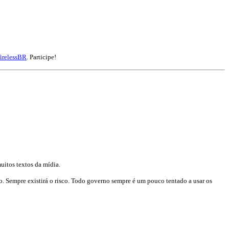
irelessBR
. Participe!
itos textos da mídia.
co. Sempre existirá o risco. Todo governo sempre é um pouco tentado a usar os