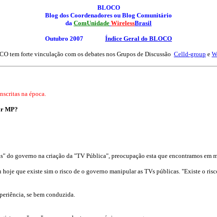
BLOCO
Blog dos Coordenadores ou Blog Comunitário
da
ComUnidade
Wireless
Brasil
Outubro 2007
Índice Geral
do BLOCO
O tem forte vinculação com os debates nos Grupos de Discussão
Celld-group
e
W
scritas na época.
sar MP?
s" do governo na criação da "TV Pública", preocupação esta que encontramos em mu
 hoje que existe sim o risco de o governo manipular as TVs públicas. "Existe o ris
periência, se bem conduzida.