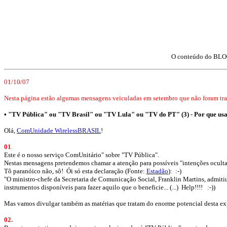
O conteúdo do BLOC
01/10/07
Nesta página estão algumas mensagens veiculadas em setembro que não foram tran
•
"TV Pública" ou "TV Brasil" ou "TV Lula" ou "TV do PT" (3) - Por que u
Olá,
ComUnidade WirelessBRASIL
!
01
.
Este é o nosso serviço ComUnitário" sobre "TV Pública".
Nestas mensagens pretendemos chamar a atenção para possíveis "intenções oculta
Tô paranóico não, sô! Ói só esta declaração (Fonte:
Estadão
): :-)
"O ministro-chefe da Secretaria de Comunicação Social, Franklin Martins, admitiu
instrumentos disponíveis para fazer aquilo que o beneficie... (...) Help!!!! :-))
Mas vamos divulgar também as matérias que tratam do enorme potencial desta ex
02.