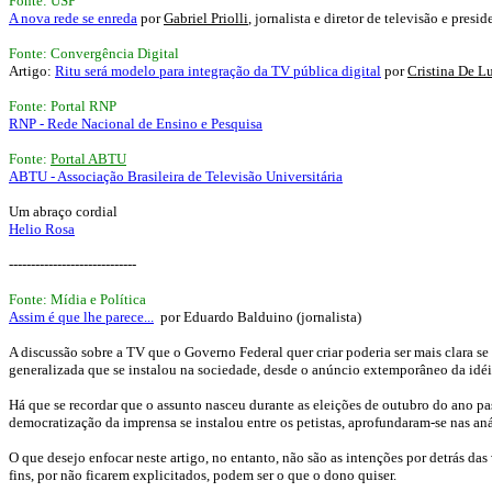
Fonte: USP
A nova rede se enreda
por
Gabriel Priolli
, jornalista e diretor de televisão e pres
Fonte: Convergência Digital
Artigo:
Ritu será modelo para integração da TV pública digital
por
Cristina De L
Fonte: Portal RNP
RNP - Rede Nacional de Ensino e Pesquisa
Fonte:
Portal ABTU
ABTU - Associação Brasileira de Televisão Universitária
Um abraço cordial
Helio Rosa
-----------------------------
Fonte: Mídia e Política
Assim é que lhe parece...
por Eduardo Balduino (jornalista)
A discussão sobre a TV que o Governo Federal quer criar poderia ser mais clara se
generalizada que se instalou na sociedade, desde o anúncio extemporâneo da idéi
Há que se recordar que o assunto nasceu durante as eleições de outubro do ano p
democratização da imprensa se instalou entre os petistas, aprofundaram-se nas an
O que desejo enfocar neste artigo, no entanto, não são as intenções por detrás da
fins, por não ficarem explicitados, podem ser o que o dono quiser.