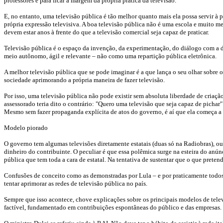
professores e para ficar à margem da própria prática da televisão.
E, no entanto, uma televisão pública é tão melhor quanto mais ela possa servir à
própria expressão televisiva. A boa televisão pública não é uma escola e muito 
devem estar anos à frente do que a televisão comercial seja capaz de praticar.
Televisão pública é o espaço da invenção, da experimentação, do diálogo com a d
meio autônomo, ágil e relevante – não como uma repartição pública eletrônica.
A melhor televisão pública que se pode imaginar é a que lança o seu olhar sobre 
sociedade aprimorando a própria maneira de fazer televisão.
Por isso, uma televisão pública não pode existir sem absoluta liberdade de criaç
assessorado teria dito o contrário: "Quero uma televisão que seja capaz de pichar". 
Mesmo sem fazer propaganda explícita de atos do governo, é aí que ela começa a s
Modelo piorado
O governo tem algumas televisões diretamente estatais (duas só na Radiobras), ou
dinheiro do contribuinte. O peculiar é que essa polêmica surge na esteira do anú
pública que tem toda a cara de estatal. Na tentativa de sustentar que o que prete
Confusões de conceito como as demonstradas por Lula – e por praticamente todos 
tentar aprimorar as redes de televisão pública no país.
Sempre que isso acontece, chove explicações sobre os principais modelos de tele
factível, fundamentado em contribuições espontâneas do público e das empresas.