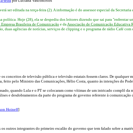
a-feira
por Luciana Vasconcelos
erá ser editada na terça-feira (2). A informação é do assessor especial da Secreta
política. Hoje (28), ela se despediu dos leitores dizendo que sai para "enfrentar um
– Empresa Brasileira de Comunicação
e da
Associação de Comunicação Educativa R
ão, duas agências de notícias, serviços de clipping e o programa de rádio Café com 
e os conceitos de televisão pública e televisão estatais fossem claros. De qualque
a, feito pelo Ministro das Comunicações, Hélio Costa, quanto às intenções do Pode
assado, quando Lula e o PT se colocaram como vítimas de um intricado complô da míd
lises e desdobramentos da parte do programa de governo referente à comunicação do 
son Hoineff
]
os outros integrantes do primeiro escalão do governo que tem falado sobre a matéri