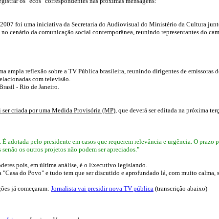
gistrar os "ecos" correspondentes nas próximas mensagens:
2007 foi uma iniciativa da Secretaria do Audiovisual do Ministério da Cultura junto
 no cenário da comunicação social contemporânea, reunindo representantes do cam
ma ampla reflexão sobre a TV Pública brasileira, reunindo dirigentes de emissoras 
relacionadas com televisão.
rasil - Rio de Janeiro.
i ser criada por uma Medida Provisória (MP)
, que deverá ser editada na próxima terç
l". É adotada pelo presidente em casos que requerem relevância e urgência. O prazo
 senão os outros projetos não podem ser apreciados."
eres pois, em última análise, é o Executivo legislando.
"Casa do Povo" e tudo tem que ser discutido e aprofundado lá, com muito calma, s
ações já começaram:
Jornalista vai presidir nova TV pública
(transcrição abaixo)