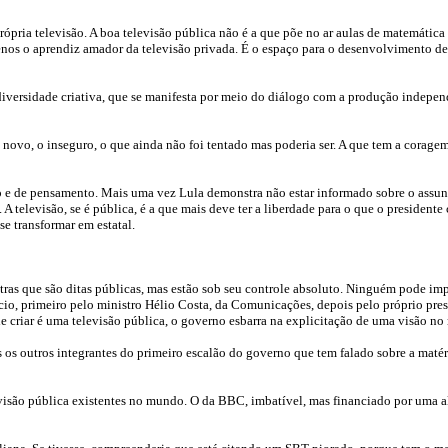
 própria televisão. A boa televisão pública não é a que põe no ar aulas de matemáti
menos o aprendiz amador da televisão privada. É o espaço para o desenvolvimento d
iversidade criativa, que se manifesta por meio do diálogo com a produção indepen
o novo, o inseguro, o que ainda não foi tentado mas poderia ser. A que tem a corage
ão e de pensamento. Mais uma vez Lula demonstra não estar informado sobre o assunt
A televisão, se é pública, é a que mais deve ter a liberdade para o que o presidente 
e transformar em estatal.
tras que são ditas públicas, mas estão sob seu controle absoluto. Ninguém pode imp
ncio, primeiro pelo ministro Hélio Costa, da Comunicações, depois pelo próprio pre
nde criar é uma televisão pública, o governo esbarra na explicitação de uma visão no
os outros integrantes do primeiro escalão do governo que tem falado sobre a matéri
visão pública existentes no mundo. O da BBC, imbatível, mas financiado por uma alt