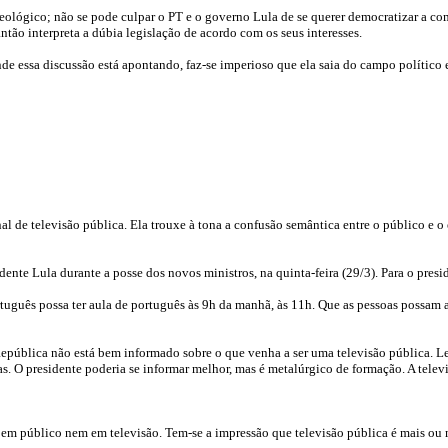
é ideológico; não se pode culpar o PT e o governo Lula de se querer democratizar a
ão interpreta a dúbia legislação de acordo com os seus interesses.
 essa discussão está apontando, faz-se imperioso que ela saia do campo político e 
l de televisão pública. Ela trouxe à tona a confusão semântica entre o público e o 
te Lula durante a posse dos novos ministros, na quinta-feira (29/3). Para o presid
uguês possa ter aula de português às 9h da manhã, às 11h. Que as pessoas possam ass
República não está bem informado sobre o que venha a ser uma televisão pública. L
s. O presidente poderia se informar melhor, mas é metalúrgico de formação. A televis
em público nem em televisão. Tem-se a impressão que televisão pública é mais ou m