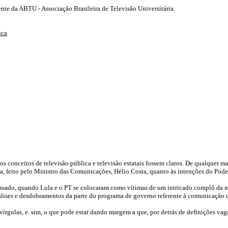
idente da ABTU - Associação Brasileira de Televisão Universitária.
uca
 os conceitos de televisão pública e televisão estatais fossem claros. De qualquer
a, feito pelo Ministro das Comunicações, Hélio Costa, quanto às intenções do Pode
assado, quando Lula e o PT se colocaram como vítimas de um intricado complô da míd
álises e desdobramentos da parte do programa de governo referente à comunicação do
s vírgulas, e. sim, o que pode estar dando margem a que, por detrás de definições va