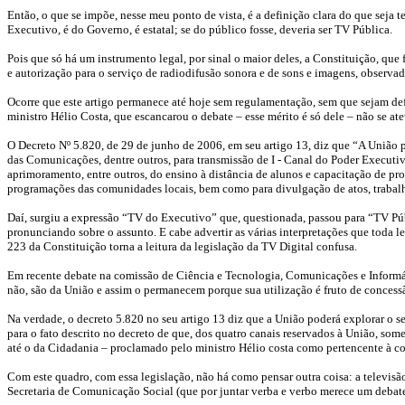
Então, o que se impõe, nesse meu ponto de vista, é a definição clara do que seja t
Executivo, é do Governo, é estatal; se do público fosse, deveria ser TV Pública.
Pois que só há um instrumento legal, por sinal o maior deles, a Constituição, que
e autorização para o serviço de radiodifusão sonora e de sons e imagens, obs
Ocorre que este artigo permanece até hoje sem regulamentação, sem que sejam defi
ministro Hélio Costa, que escancarou o debate – esse mérito é só dele – não se at
O Decreto Nº 5.820, de 29 de junho de 2006, em seu artigo 13, diz que “A União 
das Comunicações, dentre outros, para transmissão de I - Canal do Poder Executiv
aprimoramento, entre outros, do ensino à distância de alunos e capacitação de pro
programações das comunidades locais, bem como para divulgação de atos, trabalhos
Daí, surgiu a expressão “TV do Executivo” que, questionada, passou para “TV Públi
pronunciando sobre o assunto. E cabe advertir as várias interpretações que toda le
223 da Constituição torna a leitura da legislação da TV Digital confusa.
Em recente debate na comissão de Ciência e Tecnologia, Comunicações e Informátic
não, são da União e assim o permanecem porque sua utilização é fruto de concessão 
Na verdade, o decreto 5.820 no seu artigo 13 diz que a União poderá explorar o ser
para o fato descrito no decreto de que, dos quatro canais reservados à União, som
até o da Cidadania – proclamado pelo ministro Hélio costa como pertencente à com
Com este quadro, com essa legislação, não há como pensar outra coisa: a televisã
Secretaria de Comunicação Social (que por juntar verba e verbo merece um deba