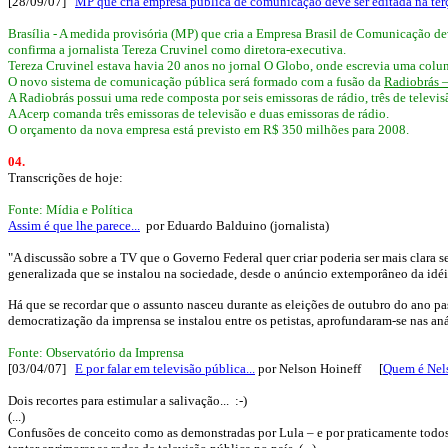
[28/09/07]
MP que cria empresa pública de comunicação deve ser editada na terç
Brasília - A medida provisória (MP) que cria a Empresa Brasil de Comunicação dev
confirma a jornalista Tereza Cruvinel como diretora-executiva.
Tereza Cruvinel estava havia 20 anos no jornal O Globo, onde escrevia uma coluna 
O novo sistema de comunicação pública será formado com a fusão da
Radiobrás 
A Radiobrás possui uma rede composta por seis emissoras de rádio, três de televis
A Acerp comanda três emissoras de televisão e duas emissoras de rádio.
O orçamento da nova empresa está previsto em R$ 350 milhões para 2008.
04.
Transcrições de hoje:
Fonte: Mídia e Política
Assim é que lhe parece...
por Eduardo Balduino (jornalista)
"A discussão sobre a TV que o Governo Federal quer criar poderia ser mais clara s
generalizada que se instalou na sociedade, desde o anúncio extemporâneo da idéi
Há que se recordar que o assunto nasceu durante as eleições de outubro do ano p
democratização da imprensa se instalou entre os petistas, aprofundaram-se nas aná
Fonte: Observatório da Imprensa
[03/04/07]
E por falar em televisão pública...
por Nelson Hoineff [
Quem é Nel
Dois recortes para estimular a salivação... :-)
(...)
Confusões de conceito como as demonstradas por Lula – e por praticamente todos 