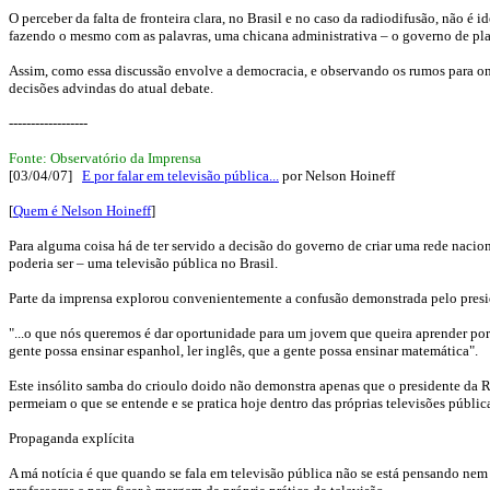
O perceber da falta de fronteira clara, no Brasil e no caso da radiodifusão, não 
fazendo o mesmo com as palavras, uma chicana administrativa – o governo de plant
Assim, como essa discussão envolve a democracia, e observando os rumos para onde
decisões advindas do atual debate.
------------------
Fonte: Observatório da Imprensa
[03/04/07]
E por falar em televisão pública...
por Nelson Hoineff
[
Quem é Nelson Hoineff
]
Para alguma coisa há de ter servido a decisão do governo de criar uma rede naciona
poderia ser – uma televisão pública no Brasil.
Parte da imprensa explorou convenientemente a confusão demonstrada pelo presiden
"...o que nós queremos é dar oportunidade para um jovem que queira aprender port
gente possa ensinar espanhol, ler inglês, que a gente possa ensinar matemática".
Este insólito samba do crioulo doido não demonstra apenas que o presidente da 
permeiam o que se entende e se pratica hoje dentro das próprias televisões pública
Propaganda explícita
A má notícia é que quando se fala em televisão pública não se está pensando nem 