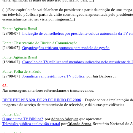
tentar aprimorar as redes de televisão pública no país. (...)
(...) Esse capítulo não vai falar bem do presidente a partir da criação de uma me
em televisão pública a partir da visão constrangedora apresentada pelo president
essencialmente não ser vista por ninguém.(...)
Fonte: Agência Brasil
[28/08/07]
Indicação de conselheiros por presidente coloca autonomia da TV em
Fonte: Observatório do Direito à Comunicação
[24/08/07]
Organizações criticam proposta para modelo de gestão
Fonte: Agência Brasil
[16/08/07]
Conselho da TV pública terá membros indicados pelo presidente da 
Fonte: Folha de S. Paulo
[27/09/07]
Jornalista vai presidir nova TV pública
por Jair Barbosa Jr.
05.
Nas mensagens anteriores referenciamos e transcrevemos:
DECRETO Nº 5.820, DE 29 DE JUNHO DE 2006
- Dispõe sobre a implantação do 
imagens e do serviço de retransmissão de televisão, e dá outras providências.
Fonte: USP
O que é uma TV Pública?
por
Adriano Adoryan
que apresenta:
Televisão pública e televisão estatal
por
Orlando Senna
, Secretário Nacional do