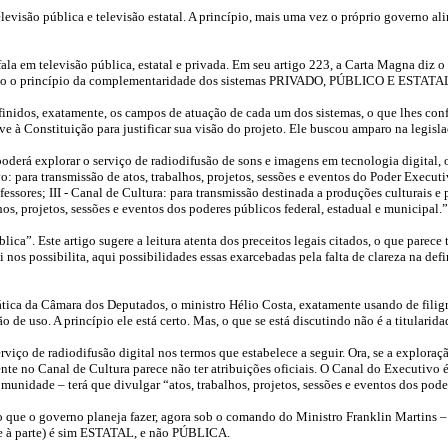
elevisão pública e televisão estatal. A princípio, mais uma vez o próprio governo al
 fala em televisão pública, estatal e privada. Em seu artigo 223, a Carta Magna di
ervado o princípio da complementaridade dos sistemas PRIVADO, PÚBLICO E ESTATA
nidos, exatamente, os campos de atuação de cada um dos sistemas, o que lhes confer
eve à Constituição para justificar sua visão do projeto. Ele buscou amparo na legisl
poderá explorar o serviço de radiodifusão de sons e imagens em tecnologia digital,
o: para transmissão de atos, trabalhos, projetos, sessões e eventos do Poder Execut
fessores; III - Canal de Cultura: para transmissão destinada a produções culturais e
, projetos, sessões e eventos dos poderes públicos federal, estadual e municipal.”
ca”. Este artigo sugere a leitura atenta dos preceitos legais citados, o que parece
i nos possibilita, aqui possibilidades essas exarcebadas pela falta de clareza na de
a da Câmara dos Deputados, o ministro Hélio Costa, exatamente usando de filigrana
de uso. A princípio ele está certo. Mas, o que se está discutindo não é a titularidad
viço de radiodifusão digital nos termos que estabelece a seguir. Ora, se a exploração
ente no Canal de Cultura parece não ter atribuições oficiais. O Canal do Executivo 
unidade – terá que divulgar “atos, trabalhos, projetos, sessões e eventos dos poder
o que o governo planeja fazer, agora sob o comando do Ministro Franklin Martins – 
te à parte) é sim ESTATAL, e não PÚBLICA.