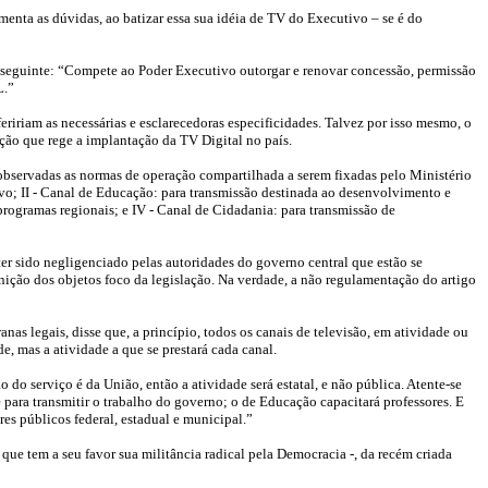
imenta as dúvidas, ao batizar essa sua idéia de TV do Executivo – se é do
z o seguinte: “Compete ao Poder Executivo outorgar e renovar concessão, permissão
L.”
iriam as necessárias e esclarecedoras especificidades. Talvez por isso mesmo, o
ação que rege a implantação da TV Digital no país.
 observadas as normas de operação compartilhada a serem fixadas pelo Ministério
ivo; II - Canal de Educação: para transmissão destinada ao desenvolvimento e
 programas regionais; e IV - Canal de Cidadania: para transmissão de
 ter sido negligenciado pelas autoridades do governo central que estão se
finição dos objetos foco da legislação. Na verdade, a não regulamentação do artigo
s legais, disse que, a princípio, todos os canais de televisão, em atividade ou
e, mas a atividade a que se prestará cada canal.
 do serviço é da União, então a atividade será estatal, e não pública. Atente-se
é para transmitir o trabalho do governo; o de Educação capacitará professores. E
es públicos federal, estadual e municipal.”
que tem a seu favor sua militância radical pela Democracia -, da recém criada