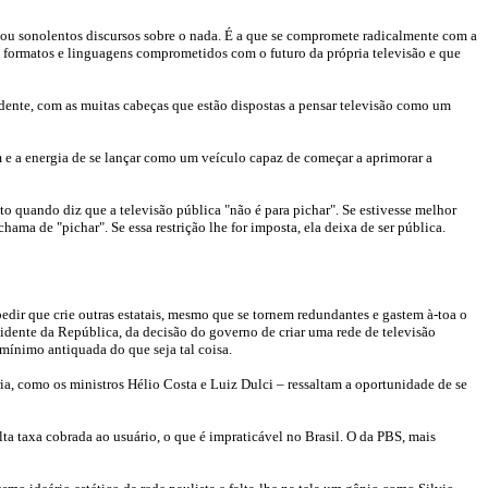
ca ou sonolentos discursos sobre o nada. É a que se compromete radicalmente com a
e formatos e linguagens comprometidos com o futuro da própria televisão e que
dente, com as muitas cabeças que estão dispostas a pensar televisão como um
m e a energia de se lançar como um veículo capaz de começar a aprimorar a
o quando diz que a televisão pública "não é para pichar". Se estivesse melhor
chama de "pichar". Se essa restrição lhe for imposta, ela deixa de ser pública.
edir que crie outras estatais, mesmo que se tornem redundantes e gastem à-toa o
sidente da República, da decisão do governo de criar uma rede de televisão
 mínimo antiquada do que seja tal coisa.
a, como os ministros Hélio Costa e Luiz Dulci – ressaltam a oportunidade de se
a taxa cobrada ao usuário, o que é impraticável no Brasil. O da PBS, mais