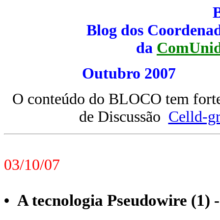
Blog dos Coordenad
da
ComUnid
Outubro 20
O conteúdo do BLOCO tem forte 
de Discussão
Celld-g
03/10/07
A tecnologia Pseudowire (1) 
•