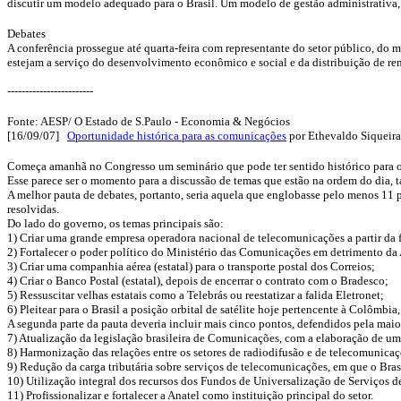
discutir um modelo adequado para o Brasil. Um modelo de gestão administrativa, f
Debates
A conferência prossegue até quarta-feira com representante do setor público, do 
estejam a serviço do desenvolvimento econômico e social e da distribuição de re
------------------------
Fonte: AESP/ O Estado de S.Paulo - Economia & Negócios
[16/09/07]
Oportunidade histórica para as comunicações
por Ethevaldo Siqueira
Começa amanhã no Congresso um seminário que pode ter sentido histórico para o f
Esse parece ser o momento para a discussão de temas que estão na ordem do dia, t
A melhor pauta de debates, portanto, seria aquela que englobasse pelo menos 11
resolvidas.
Do lado do governo, os temas principais são:
1) Criar uma grande empresa operadora nacional de telecomunicações a partir da 
2) Fortalecer o poder político do Ministério das Comunicações em detrimento da
3) Criar uma companhia aérea (estatal) para o transporte postal dos Correios;
4) Criar o Banco Postal (estatal), depois de encerrar o contrato com o Bradesco;
5) Ressuscitar velhas estatais como a Telebrás ou reestatizar a falida Eletronet;
6) Pleitear para o Brasil a posição orbital de satélite hoje pertencente à Colômbia, 
A segunda parte da pauta deveria incluir mais cinco pontos, defendidos pela maior
7) Atualização da legislação brasileira de Comunicações, com a elaboração de um
8) Harmonização das relações entre os setores de radiodifusão e de telecomunic
9) Redução da carga tributária sobre serviços de telecomunicações, em que o Bra
10) Utilização integral dos recursos dos Fundos de Universalização de Serviços de
11) Profissionalizar e fortalecer a Anatel como instituição principal do setor.