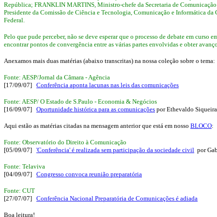
República; FRANKLIN MARTINS, Ministro-chefe da Secretaria de Comunicação
Presidente da Comissão de Ciência e Tecnologia, Comunicação e Informática 
Federal.
Pelo que pude perceber, não se deve esperar que o processo de debate em curso em B
encontrar pontos de convergência entre as várias partes envolvidas e obter avan
Anexamos mais duas matérias (abaixo transcritas) na nossa coleção sobre o tema:
Fonte: AESP/Jornal da Câmara - Agência
[17/09/07]
Conferência aponta lacunas nas leis das comunicações
Fonte: AESP/ O Estado de S.Paulo - Economia & Negócios
[16/09/07]
Oportunidade histórica para as comunicações
por Ethevaldo Siqueira
Aqui estão as matérias citadas na mensagem anterior que está em nosso
BLOCO
:
Fonte: Observatório do Direito à Comunicação
[05/09/07]
'Conferência' é realizada sem participação da sociedade civil
por Gab
Fonte: Telaviva
[04/09/07]
Congresso convoca reunião preparatória
Fonte: CUT
[27/07/07]
Conferência Nacional Preparatória de Comunicações é adiada
Boa leitura!