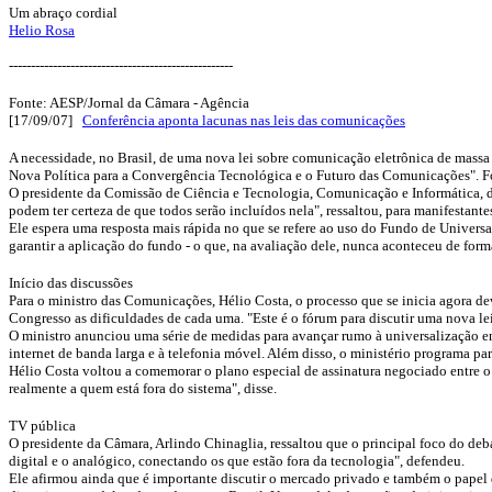
Um abraço cordial
Helio Rosa
---------------------------------------------------
Fonte: AESP/Jornal da Câmara - Agência
[17/09/07]
Conferência aponta lacunas nas leis das comunicações
A necessidade, no Brasil, de uma nova lei sobre comunicação eletrônica de massa
Nova Política para a Convergência Tecnológica e o Futuro das Comunicações". Fo
O presidente da Comissão de Ciência e Tecnologia, Comunicação e Informática, d
podem ter certeza de que todos serão incluídos nela", ressaltou, para manifestan
Ele espera uma resposta mais rápida no que se refere ao uso do Fundo de Univer
garantir a aplicação do fundo - o que, na avaliação dele, nunca aconteceu de form
Início das discussões
Para o ministro das Comunicações, Hélio Costa, o processo que se inicia agora de
Congresso as dificuldades de cada uma. "Este é o fórum para discutir uma nova le
O ministro anunciou uma série de medidas para avançar rumo à universalização en
internet de banda larga e à telefonia móvel. Além disso, o ministério programa p
Hélio Costa voltou a comemorar o plano especial de assinatura negociado entre o 
realmente a quem está fora do sistema", disse.
TV pública
O presidente da Câmara, Arlindo Chinaglia, ressaltou que o principal foco do deba
digital e o analógico, conectando os que estão fora da tecnologia", defendeu.
Ele afirmou ainda que é importante discutir o mercado privado e também o papel 