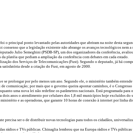
 foi o principal ponto levantado pelas autoridades que abriram na noite desta se
i consenso que a legislação existente não abrange os avanços tecnológicos nem a 
eputado Julio Semeghini (PSDB-SP), um dos organizadores da conferência, avaliou q
tes da platéia que pediam a ampliação da conferência com debates em cada estado.
salização dos Serviços de Telecomunicações (Fust). Segundo o deputado, já há com
a satisfatória desde a criação do Fust, em agosto de 2000.
ve se prolongar por pelo menos um ano. Segundo ele, o ministério também entende qu
i de comunicação; por mais que o governo queira apontar caminhos, é o Congresso qu
quanto uma nova lei não redefine os parâmetros nacionais. Está programada para o 
ara dois anos o atendimento por celulares dos 1,8 mil municípios hoje excluídos do
ministério e as operadoras, que garante 10 horas de conexão à internet por linha d
te precisa ser o de distribuir novas tecnologias para todos os cidadãos, universali
das rádios e TVs públicas. Chinaglia lembrou que na Europa rádios e TVs públicas