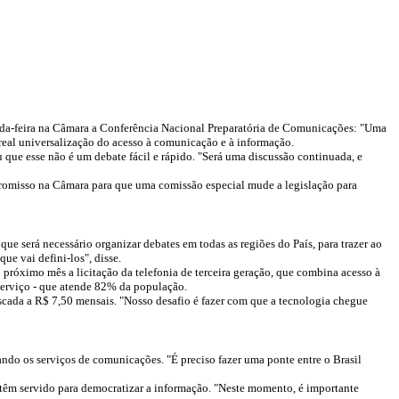
gunda-feira na Câmara a Conferência Nacional Preparatória de Comunicações: "Uma
real universalização do acesso à comunicação e à informação.
ue esse não é um debate fácil e rápido. "Será uma discussão continuada, e
promisso na Câmara para que uma comissão especial mude a legislação para
e será necessário organizar debates em todas as regiões do País, para trazer ao
e vai defini-los", disse.
próximo mês a licitação da telefonia de terceira geração, que combina acesso à
 serviço - que atende 82% da população.
iscada a R$ 7,50 mensais. "Nosso desafio é fazer com que a tecnologia chegue
zando os serviços de comunicações. "É preciso fazer uma ponte entre o Brasil
 têm servido para democratizar a informação. "Neste momento, é importante