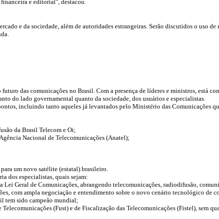
inanceira e editorial", destacou.
mercado e da sociedade, além de autoridades estrangeiras. Serão discutidos o uso de
nda.
uturo das comunicações no Brasil. Com a presença de líderes e ministros, está co
anto do lado governamental quanto da sociedade, dos usuários e especialistas.
 pontos, incluindo tanto aqueles já levantados pelo Ministério das Comunicações q
fusão da Brasil Telecom e Oi;
 Agência Nacional de Telecomunicações (Anatel);
para um novo satélite (estatal) brasileiro.
ia dos especialistas, quais sejam:
a Lei Geral de Comunicações, abrangendo telecomunicações, radiodifusão, comunica
ações, com ampla negociação e entendimento sobre o novo cenário tecnológico de c
sil tem sido campeão mundial;
 Telecomunicações (Fust) e de Fiscalização das Telecomunicações (Fistel), sem qualq