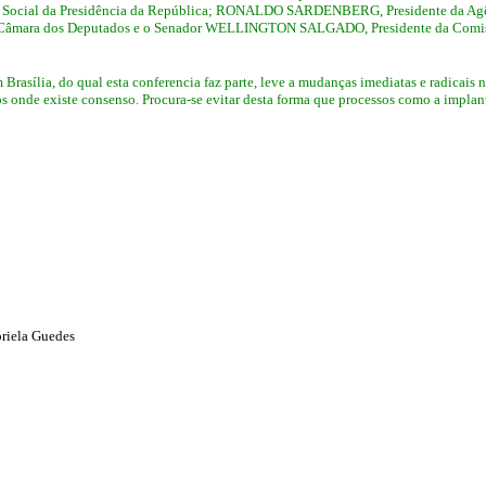
 Social da Presidência da República; RONALDO SARDENBERG, Presidente da Agê
da Câmara dos Deputados e o Senador WELLINGTON SALGADO, Presidente da Comiss
rasília, do qual esta conferencia faz parte, leve a mudanças imediatas e radicais n
ços onde existe consenso. Procura-se evitar desta forma que processos como a impl
riela Guedes