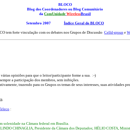
BLOCO
Blog dos Coordenadores ou Blog Comunitário
da
ComUnidade
Wireless
Brasil
Setembro 2007
Índice Geral
do BLOCO
O tem forte vinculação com os debates nos Grupos de Discussão
Celld-group
e
W
rias opiniões para que o leitor/participante forme a sua. :-)
 sempre a participação dos membros, sem inibições.
mente, trazendo para os Grupos os temas de seus interesses, suas atividades profiss
es
.
Teleco
:
m solenidade na Câmara federal em Brasília.
ARLINDO CHINAGLIA, Presidente da Câmara dos Deputados; HÉLIO COSTA, Ministro