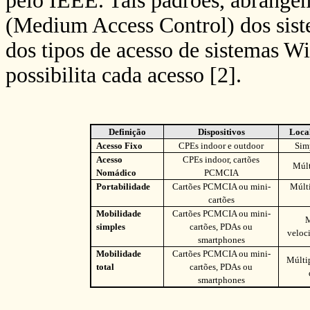
pelo IEEE. Tais padrões, abrang
(Medium Access Control) dos sist
dos tipos de acesso de sistemas 
possibilita cada acesso [2].
Definição
Dispositivos
Loca
Acesso Fixo
CPEs indoor e outdoor
Sim
Acesso
CPEs indoor, cartões
Múlt
Nomádico
PCMCIA
Portabilidade
Cartões PCMCIA ou mini-
Múlti
cartões
Mobilidade
Cartões PCMCIA ou mini-
M
simples
cartões, PDAs ou
veloc
smartphones
Mobilidade
Cartões PCMCIA ou mini-
Múlti
total
cartões, PDAs ou
smartphones