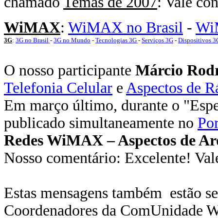
chamado
Temas de 2007
: Vale con
WiMAX
:
WiMAX no Brasil
-
Wi
3G
:
3G no Brasil
-
3G no Mundo
-
Tecnologias 3G
-
Serviços 3G
-
Dispositivos 3
O nosso participante
Márcio Rodr
Telefonia Celular
e
Aspectos de R
Em março último, durante o "Espec
publicado simultaneamente no
Por
Redes WiMAX – Aspectos de Arq
Nosso comentário: Excelente! Vale
Estas mensagens também estão s
Coordenadores da ComUnidade 