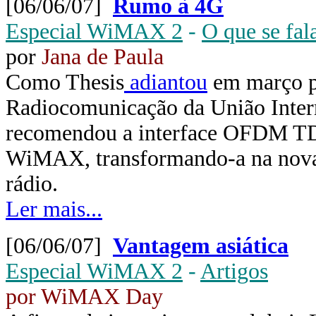
[06/06/07]
Rumo à 4G
Especial WiMAX 2
-
O que se fala
por
Jana de Paula
Como Thesis
adiantou
em março pa
Radiocomunicação da União Inter
recomendou a interface OFDM T
WiMAX, transformando-a na nova 
rádio.
Ler mais...
[06/06/07]
Vantagem asiática
Especial WiMAX 2
-
Artigos
por WiMAX Day