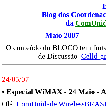
Blog dos Coordenad
da
ComUnid
Maio 200
O conteúdo do BLOCO tem forte 
de Discussão
Celld-g
24/05/07
• Especial WiMAX - 24 Maio - Ar
Olá,
ComUnidade WirelessBRAS