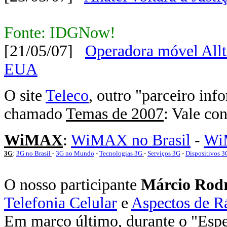
Fonte: IDGNow!
[21/05/07]
Operadora móvel Allt
EUA
O site
Teleco
, outro "parceiro in
chamado
Temas de 2007
: Vale con
WiMAX
:
WiMAX no Brasil
-
Wi
3G
:
3G no Brasil
-
3G no Mundo
-
Tecnologias 3G
-
Serviços 3G
-
Dispositivos 3
O nosso participante
Márcio Rodr
Telefonia Celular
e
Aspectos de R
Em março último, durante o "Espec