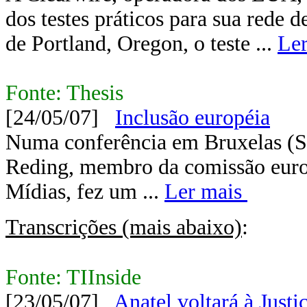
dos testes práticos para sua red
de Portland, Oregon, o teste ...
Ler
Fonte: Thesis
[24/05/07]
Inclusão européia
Numa conferência em Bruxelas (Su
Reding, membro da comissão euro
Mídias, fez um ...
Ler mais
Transcrições (mais abaixo)
:
Fonte: TIInside
[23/05/07]
Anatel voltará à Justi