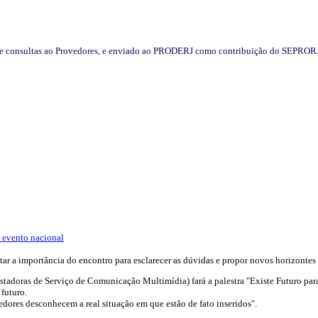
r de consultas ao Provedores, e enviado ao PRODERJ como contribuição do SEPROR
m evento nacional
ar a importância do encontro para esclarecer as dúvidas e propor novos horizontes p
stadoras de Serviço de Comunicação Multimídia) fará a palestra "Existe Futuro para
 futuro.
edores desconhecem a real situação em que estão de fato inseridos".