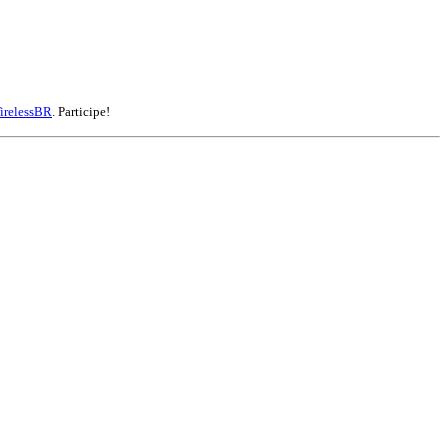
irelessBR
. Participe!