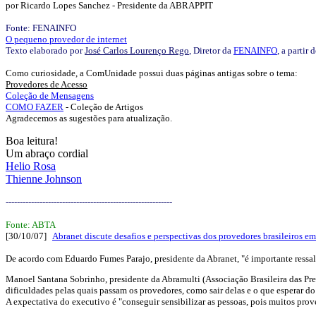
por Ricardo Lopes Sanchez - Presidente da ABRAPPIT
Fonte: FENAINFO
O pequeno provedor de internet
Texto elaborado por
José Carlos Lourenço Rego
, Diretor da
FENAINFO
, a parti
Como curiosidade, a ComUnidade possui duas páginas antigas sobre o tema:
Provedores de Acesso
Coleção de Mensagens
COMO FAZER
- Coleção de Artigos
Agradecemos as sugestões para atualização.
Boa leitura!
Um abraço cordial
Helio Rosa
Thienne Johnson
-----------------------------------------------------------
Fonte: ABTA
[30/10/07]
Abranet discute desafios e perspectivas dos provedores brasileiros e
De acordo com Eduardo Fumes Parajo, presidente da Abranet, "é importante ressalt
Manoel Santana Sobrinho, presidente da Abramulti (Associação Brasileira das Pre
dificuldades pelas quais passam os provedores, como sair delas e o que esperar do
A expectativa do executivo é "conseguir sensibilizar as pessoas, pois muitos prov