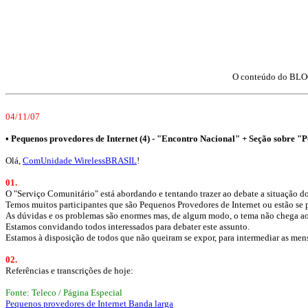
O conteúdo do BLOC
04/11/07
•
Pequenos provedores de Internet (4) - "Encontro Nacional" + Seção sobre "
Olá,
ComUnidade WirelessBRASIL
!
01.
O "Serviço Comunitário" está abordando e tentando trazer ao debate a situação d
Temos muitos participantes que são Pequenos Provedores de Internet ou estão se 
As dúvidas e os problemas são enormes mas, de algum modo, o tema não chega aos
Estamos convidando todos interessados para debater este assunto.
Estamos à disposição de todos que não queiram se expor, para intermediar as me
02.
Referências e transcrições de hoje:
Fonte: Teleco / Página Especial
Pequenos provedores de Internet Banda larga