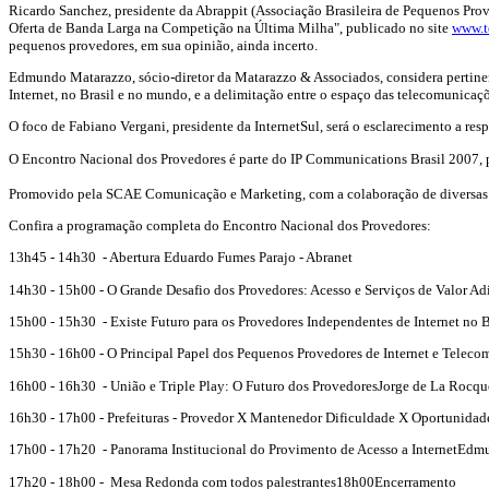
Ricardo Sanchez, presidente da Abrappit (Associação Brasileira de Pequenos Prov
Oferta de Banda Larga na Competição na Última Milha", publicado no site
www.t
pequenos provedores, em sua opinião, ainda incerto.
Edmundo Matarazzo, sócio-diretor da Matarazzo & Associados, considera pertinente
Internet, no Brasil e no mundo, e a delimitação entre o espaço das telecomunicaçõe
O foco de Fabiano Vergani, presidente da InternetSul, será o esclarecimento a res
O Encontro Nacional dos Provedores é parte do IP Communications Brasil 2007, 
Promovido pela SCAE Comunicação e Marketing, com a colaboração de diversas ent
Confira a programação completa do Encontro Nacional dos Provedores:
13h45 - 14h30 - Abertura Eduardo Fumes Parajo - Abranet
14h30 - 15h00 - O Grande Desafio dos Provedores: Acesso e Serviços de Valor A
15h00 - 15h30 - Existe Futuro para os Provedores Independentes de Internet no 
15h30 - 16h00 - O Principal Papel dos Pequenos Provedores de Internet e Telec
16h00 - 16h30 - União e Triple Play: O Futuro dos ProvedoresJorge de La Rocqu
16h30 - 17h00 - Prefeituras - Provedor X Mantenedor Dificuldade X Oportunidade
17h00 - 17h20 - Panorama Institucional do Provimento de Acesso a InternetEd
17h20 - 18h00 - Mesa Redonda com todos palestrantes18h00Encerramento