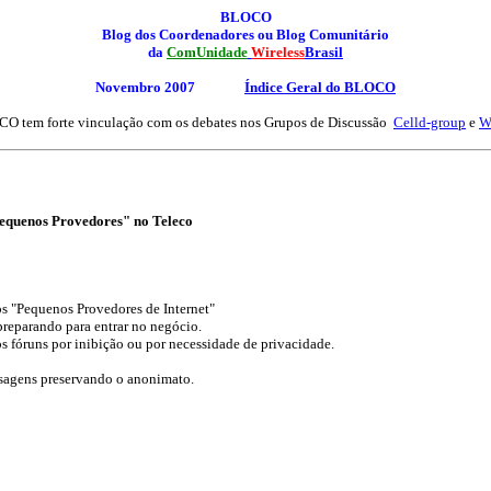
BLOCO
Blog dos Coordenadores ou Blog Comunitário
da
ComUnidade
Wireless
Brasil
Novembro 2007
Índice Geral
do BLOCO
O tem forte vinculação com os debates nos Grupos de Discussão
Celld-group
e
W
Pequenos Provedores" no Teleco
os "Pequenos Provedores de Internet"
preparando para entrar no negócio.
 fóruns por inibição ou por necessidade de privacidade.
nsagens preservando o anonimato.