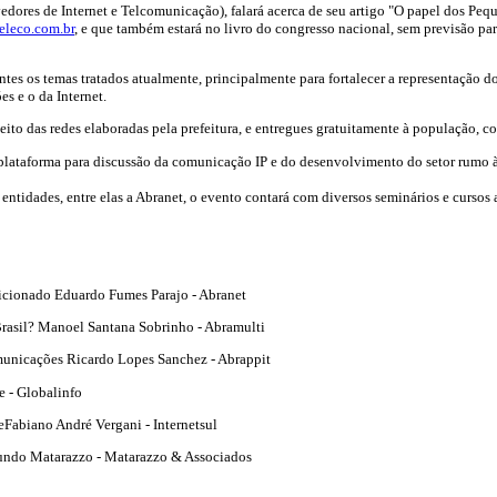
edores de Internet e Telcomunicação), falará acerca de seu artigo "O papel dos Pe
eleco.com.br
, e que também estará no livro do congresso nacional, sem previsão pa
s os temas tratados atualmente, principalmente para fortalecer a representação do 
s e o da Internet.
peito das redes elaboradas pela prefeitura, e entregues gratuitamente à população,
plataforma para discussão da comunicação IP e do desenvolvimento do setor rumo 
idades, entre elas a Abranet, o evento contará com diversos seminários e cursos a
dicionado Eduardo Fumes Parajo - Abranet
Brasil? Manoel Santana Sobrinho - Abramulti
omunicações Ricardo Lopes Sanchez - Abrappit
e - Globalinfo
Fabiano André Vergani - Internetsul
mundo Matarazzo - Matarazzo & Associados