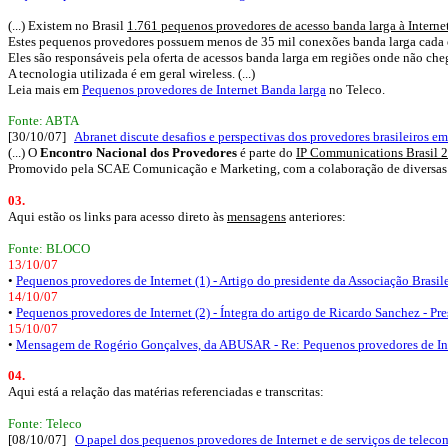
(...) Existem no Brasil
1.761 pequenos provedores de acesso banda larga à Interne
Estes pequenos provedores possuem menos de 35 mil conexões banda larga cada e
Eles são responsáveis pela oferta de acessos banda larga em regiões onde não ch
A tecnologia utilizada é em geral wireless. (...)
Leia mais em
Pequenos provedores de Internet Banda larga
no Teleco.
Fonte: ABTA
[30/10/07]
Abranet discute desafios e perspectivas dos provedores brasileiros e
(...) O
Encontro Nacional dos Provedores
é parte do
IP Communications Brasil 
Promovido pela SCAE Comunicação e Marketing, com a colaboração de diversas enti
03.
Aqui estão os links para acesso direto às
mensagens
anteriores:
Fonte: BLOCO
13/10/07
•
Pequenos provedores de Internet (1) - Artigo do presidente da Associação Bras
14/10/07
•
Pequenos provedores de Internet (2) - Íntegra do artigo de Ricardo Sanchez - 
15/10/07
•
Mensagem de Rogério Gonçalves, da ABUSAR - Re: Pequenos provedores de Int
04.
Aqui está a relação das matérias referenciadas e transcritas:
Fonte: Teleco
[08/10/07]
O papel dos pequenos provedores de Internet e de serviços de teleco