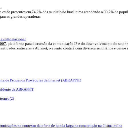
t
.
 estão presentes em 74,2% dos municípios brasileiros atendendo a 90,7% da popu
egam as grandes operadoras.
m evento nacional
2007
, plataforma para discussão da comunicação IP e do desenvolvimento do setor
dades, entre elas a Abranet, o evento contará com diversos seminários e cursos a r
ileira de Pequenos Provedores de Internet (ABRAPPIT)
Presidente da ABRAPPIT
ernet (2)
municações no contexto da oferta de banda larga na competição na última milha