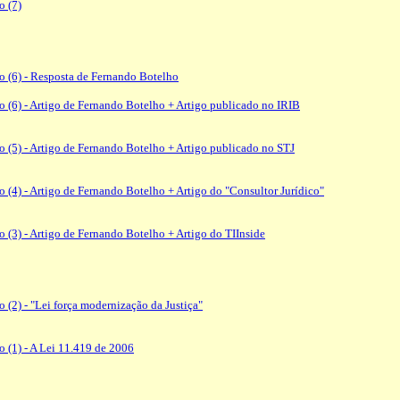
o (7)
co (6) - Resposta de Fernando Botelho
co (6) - Artigo de Fernando Botelho + Artigo publicado no IRIB
co (5) - Artigo de Fernando Botelho + Artigo publicado no STJ
o (4) - Artigo de Fernando Botelho + Artigo do "Consultor Jurídico"
o (3) - Artigo de Fernando Botelho + Artigo do TIInside
o (2) - "Lei força modernização da Justiça"
o (1) - A Lei 11.419 de 2006