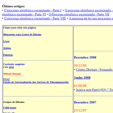
Últimos artigos:
•
O processo eletrônico escrutinado - Parte I
•
O processo eletrônico escrutinado - 
eletrônico escrutinado - Parte VI
•
O Processo eletrônico escrutinado - Parte VII
•
O processo eletrônico escrutinado - Parte VIII
•
A natureza da lei nos processos 
Clique para rolar esta página:
Mensagens para Grupo de Debates
Livro
Artigos
Palestras
Dezembro 2008
Currículo completo:
20/12/08
Leia
aqui
•
Crimes Digitais - Fernan
Website Pessoal:
Junho 2008
FUST
Fundo de Universalização dos Serviços de Telecomunicações
01/06/08
•
Justiça sem Papel (03) -" 
Dezembro 2007
Grupos de Debates:
Celld-group
25/12/07