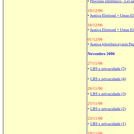
•
Processo eletrônico - Lei s
19/12/06
•
Justiça Eleitoral + Urnas El
16/12/06
•
Justiça Eleitoral + Urnas El
01/12/06
•
Justiça (eletrônica) sem Pa
Novembro 2006
27/11/06
•
LBS x privacidade (5)
•
LBS x privacidade (4)
26/11/06
•
LBS x privacidade (3)
25/11/06
•
LBS x privacidade (2)
23/11/06
•
LBS x privacidade (1)
19/11/06