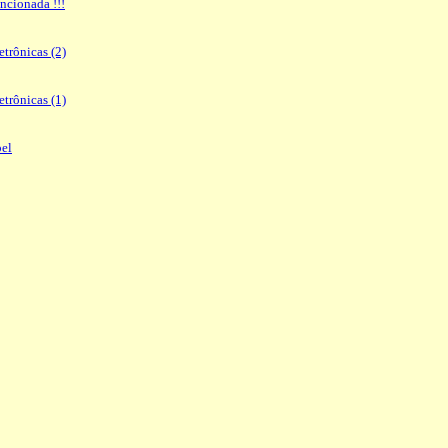
ancionada !!!
etrônicas (2)
etrônicas (1)
pel