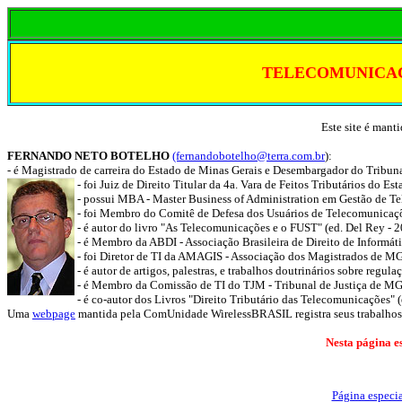
TELECOMUNICAÇ
Este site é man
FERNANDO NETO BOTELHO
(fernandobotelho@terra.com.br
):
- é Magistrado de carreira do Estado de Minas Gerais e Desembargador do Tribun
- foi Juiz de Direito Titular da 4a. Vara de Feitos Tributários do 
- possui MBA - Master Business of Administration em Gestão de 
- foi Membro do Comitê de Defesa dos Usuários de Telecomunic
- é autor do livro "As Telecomunicações e o FUST" (ed. Del Rey - 2
- é Membro da ABDI - Associação Brasileira de Direito de Informát
- foi Diretor de TI da AMAGIS - Associação dos Magistrados de M
- é autor de artigos, palestras, e trabalhos doutrinários sobre regu
- é Membro da Comissão de TI do TJM - Tribunal de Justiça de 
- é co-autor dos Livros "Direito Tributário das Telecomunicações
Uma
webpage
mantida pela ComUnidade WirelessBRASIL registra seus trabalhos 
Nesta página e
Página especia