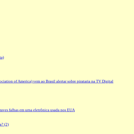
ta)
iation of America) vem ao Brasil alertar sobre pirataria na TV Digital
raves falhas em urna eletrônica usada nos EUA
a? (2)