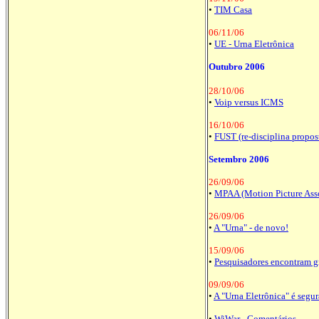
•
TIM Casa
06/11/06
•
UE - Urna Eletrônica
Outubro 2006
28/10/06
•
Voip versus ICMS
16/10/06
•
FUST (re-disciplina propos
Setembro 2006
26/09/06
•
MPAA (Motion Picture Assoc
26/09/06
•
A "Urna" - de novo!
15/09/06
•
Pesquisadores encontram g
09/09/06
•
A "Urna Eletrônica" é segur
•
WiWar - Comentários