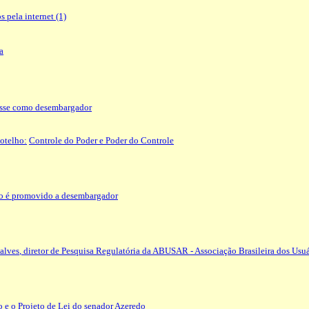
 pela internet (1)
a
sse como desembargador
otelho:
Controle do Poder e Poder do Controle
ho é promovido a desembargador
alves
, diretor de Pesquisa Regulatória da ABUSAR - Associação Brasileira dos Usuá
 e o Projeto de Lei do senador Azeredo