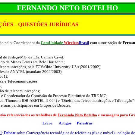
FERNANDO NETO BOTELHO
ÕES - QUESTÕES JURÍDICAS
tido pelo Coordenador da
ComUnidade
Wireless
Brasil
com autorização de
Fernan
al de Justiça/MG, da 13a. Câmara Cível;
Estado de Minas Gerais em Belo Horizonte;
Telecomunicações, pela FGV/Ohio University-USA (2001/2002);
ações da ANATEL (mandato 2002/2003);
001);
ica e Telecomunicações;
G;
lação de telecomunicações;
MG e Coordenador da Comissão do Processo Eletrônico do TRE-MG;
" (ed. Thomson IOB-ABETEL, 2.004) e "Direito das Telecomunicações e Tributação" 
e suas participações em Grupos de Debates.
stão referenciados os trabalhos de
Fernando Neto Botelho
e mensagens para Gru
Livro
Artigos
Palestras
l
:
Debate
sobre Convergência tecnológica de telefonias (fixa e móvel) - coleção 