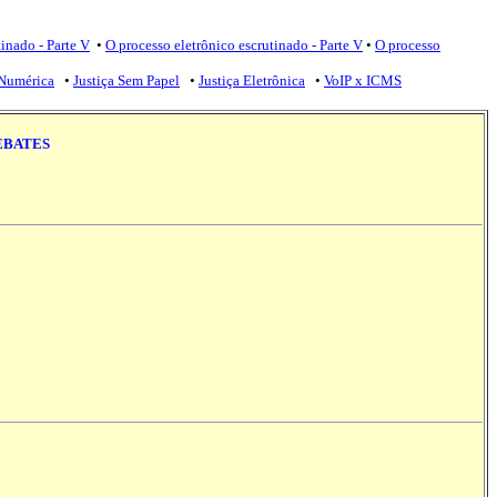
tinado - Parte V
•
O processo eletrônico escrutinado - Parte V
•
O processo
 Numérica
•
Justiça Sem Papel
•
Justiça Eletrônica
•
VoIP x ICMS
EBATES