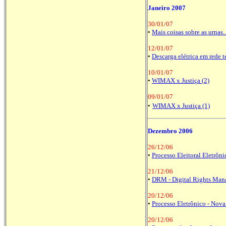
Janeiro 2007
30/01/07
•
Mais coisas sobre as urnas..
12/01/07
•
Descarga elétrica em rede 
10/01/07
•
WIMAX x Justiça (2)
09/01/07
•
WIMAX x Justiça (1)
Dezembro 2006
26/12/06
•
Processo Eleitoral Eletrôni
21/12/06
•
DRM - Digital Rights Ma
20/12/06
•
Processo Eletrônico - Nova
20/12/06