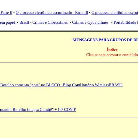
Parte II
•
O processo eletrônico escrutinado - Parte III
•
O processo eletrônico escru
sem papel
•
Brasil - Crimes e Cibercrimes
•
Crimes e Cybercrimes
•
Portabilidade
MENSAGENS PARA GRUPOS DE D
Índice
Clique para acessar o conteúdo
do Botelho comenta "post" no BLOCO - Blog ComUnitário WirelessBRASIL
Fernando Botelho integra Comitê" + 14º CONIP